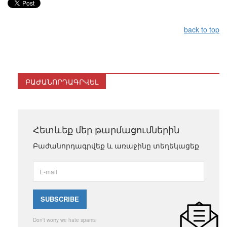
back to top
ԲԱԺԱՆՈՐԴԱԳՐՎԵԼ
Հետևեք մեր թարմացումներին
Բաժանորդագրվեք և առաջինը տեղեկացեք
Don't worry we hate spams