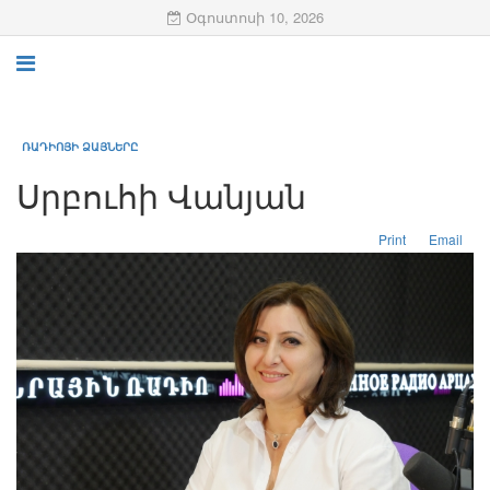
Օգոստոսի 10, 2026
ՌԱԴԻՈՅԻ ՁԱՅՆԵՐԸ
Սրբուհի Վանյան
Print
Email