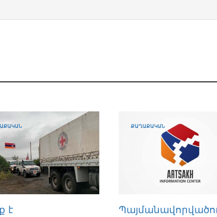
ԱՔԱԿԱՆ
ՔԱՂԱՔԱԿԱՆ
ք է
Պայմանավորվածո