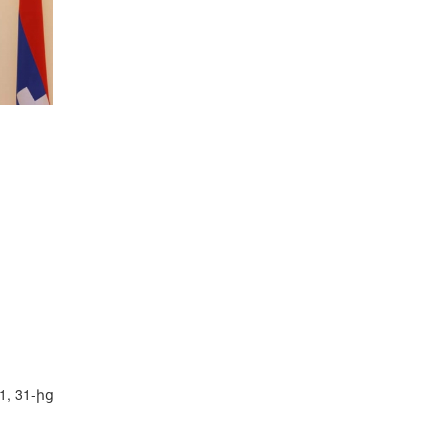
ի
1, 31-ից