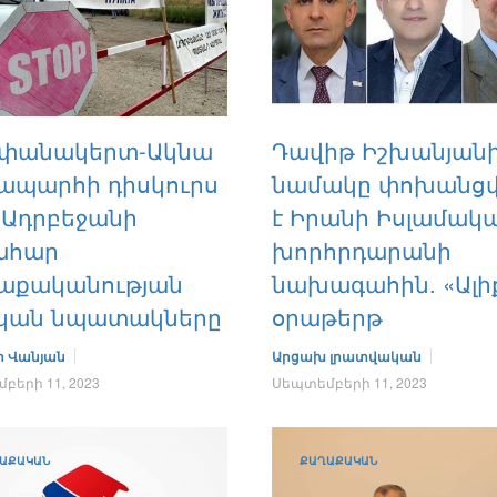
փանակերտ-Ակնա
Դավիթ Իշխանյան
ապարհի դիսկուրս
նամակը փոխանցվ
 Ադրբեջանի
է Իրանի Իսլամակ
ահար
խորհրդարանի
աքականության
նախագահին. «Ալի
կան նպատակները
օրաթերթ
ի Վանյան
Արցախ լրատվական
բերի 11, 2023
Սեպտեմբերի 11, 2023
ԱՔԱԿԱՆ
ՔԱՂԱՔԱԿԱՆ