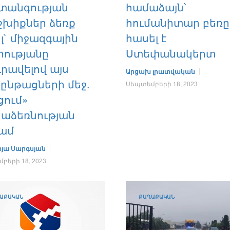
տանգության
համաձայն՝
շխիքներ ձեռք
հումանիտար բեռը
լ` միջազգային
հասել է
րությանը
Ստեփանակերտ
րավելով այս
Արցախ լրատվական
ընթացների մեջ.
Սեպտեմբերի 18, 2023
ցում»
աձեռնության
ամ
յա Սարգսյան
բերի 18, 2023
ԱՔԱԿԱՆ
ՔԱՂԱՔԱԿԱՆ