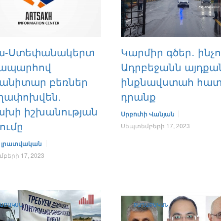
ա-Ստեփանակերտ
Կարմիր գծեր․ ինչո՞
ապարհով
Ադրբեջանն այդքա
մանիտար բեռներ
ինքնավստահ հատ
ղափոխվեն.
դրանք
ախի իշխանության
Սրբուհի Վանյան
ումը
Սեպտեմբերի 17, 2023
 լրատվական
բերի 17, 2023
ԱՔԱԿԱՆ
ՔԱՂԱՔԱԿԱՆ