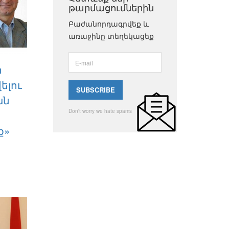
թարմացումներին
Բաժանորդագրվեք և
առաջինը տեղեկացեք
ի
ելու
ան
Don't worry we hate spams
ք»