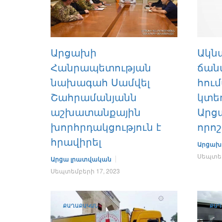
Արցախի
Ակն
Հանրապետության
ճան
նախագահ Սամվել
հու
Շահրամանյանն
կտե
աշխատանքային
Արց
խորհրդակցություն է
որոշ
հրավիրել
Արցախ
Սեպտեմ
Արցա լրատվական
Սեպտեմբերի 17, 2023
ՔԱՂԱՔԱԿԱՆ
ՔԱՂ