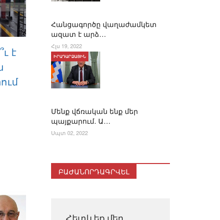
Հանցագործը վաղաժամկետ
ազատ է արձ…
Հլս 19, 2022
ւ է
ԻՐԱԴԱՐՁԱՅԻՆ
ն
ում
Մենք վճռական ենք մեր
պայքարում. Ա…
Սպտ 02, 2022
ԲԱԺԱՆՈՐԴԱԳՐՎԵԼ
Հետևեք մեր