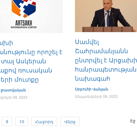
Սամվել
ախի
Շահրամանյանն
նությունը որոշել է
ընտրվել է Արցախ
լ տալ Ասկերան
հանրապետության
աքով ռուսական
նախագահ
ների մուտքը
Սրբուհի Վանյան
 լրատվական
Սեպտեմբերի 09, 2023
բերի 09, 2023
Էջ 
9
10
Հաջորդ
Վերջ