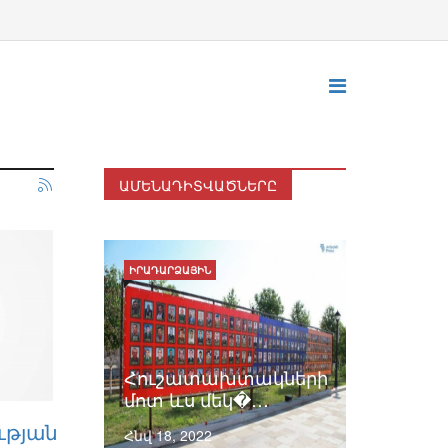
ԱՄԵՆԱԴԻՏՎԱԾՆԵՐԸ
ԻՐԱԴԱՐՁԱՅԻՆ
Հուշատախտակների
մոտ ևս մեկ�…
ւթյան
Հնվ 18, 2022