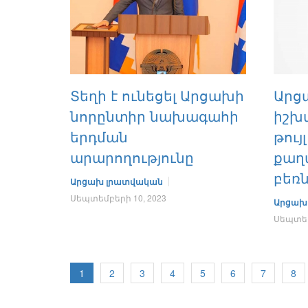
Տեղի է ունեցել Արցախի
Արց
նորընտիր նախագահի
իշխա
երդման
թույ
արարողությունը
քաղ
բեռ
Արցախ լրատվական
Սեպտեմբերի 10, 2023
Արցախ
Սեպտեմ
1
2
3
4
5
6
7
8