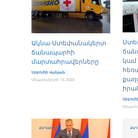
Ստե
Ակնա-Ստեփանակերտ
ճան
ճանապարհի
կամ
մարտահրավերները
հեռ
Սրբուհի Վանյան
քաղ
Սեպտեմբերի 13, 2023
իրա
Սրբուհ
Սեպտեմ
ՔԱՂԱՔԱԿԱՆ
ՔԱՂ