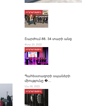
ԻՐԱԴԱՐՁԱՅԻՆ
Շարժում-88․ 34 տարի անց
Փտր 20, 2022
ԻՐԱԴԱՐՁԱՅԻՆ
Պահեստազորի սպաների
միությունը �…
Մյս 08, 2022
ԻՐԱԴԱՐՁԱՅԻՆ