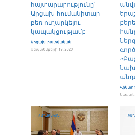
հայտարարությունը՝
անվ
Արցախ հումանիտար
երա
բեռ ուղարկելու
բերե
կապակցությամբ
հան
ներգ
Արցախ լրատվական
գործ
Սեպտեմբերի 19, 2023
«Բա
նախ
անդ
Վիկտոր
Սեպտեմ
ՔԱՂԱՔԱԿԱՆ
ՔԱՂ