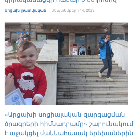
Արցախ լրատվական
Սեպտեմբերի 14, 2023
ՍՈՑԻԱԼԱԿԱՆ
«Արցախի սոցիալական զարգացման
ծրագրերի հիմնադրամը» շարունակում
է աջակցել մանկահասակ երեխաներին