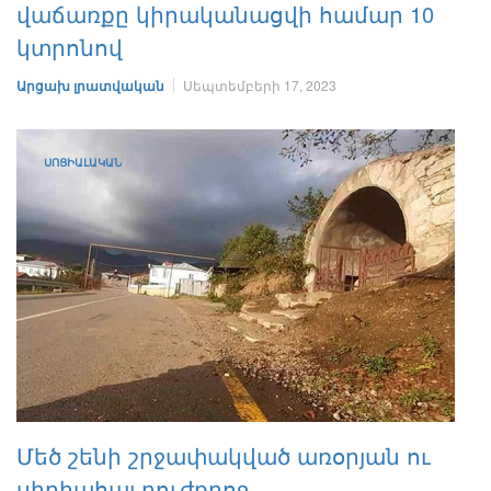
վաճառքը կիրականացվի համար 10
կտրոնով
Արցախ լրատվական
Սեպտեմբերի 17, 2023
ՍՈՑԻԱԼԱԿԱՆ
Մեծ շենի շրջափակված առօրյան ու
սիրիահայ բուժքրոջ