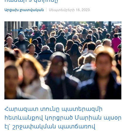
Արցախ լրատվական
Սեպտեմբերի 16, 2023
ՍՈՑԻԱԼԱԿԱՆ
Հարազատ տունը պատերազմի
հետևանքով կորցրած Մարիան այսօր
էլ` շրջափակման պատճառով