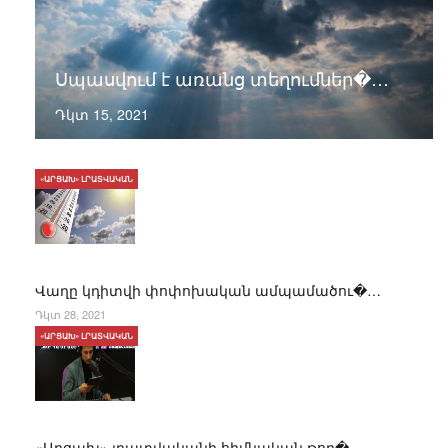
Սպասվում է առանց տեղումներ�…
Դկտ 15, 2021
«ԱՐՑԱԽ» ԼՐԱՏՎԱԿԱՆ
Վաղը կդիտվի փոփոխական ամպամածու�…
Դկտ 28, 2021
«ԱՐՑԱԽ» ԼՐԱՏՎԱԿԱՆ
«Արցախ» լրատվականի հիմնական թող�…