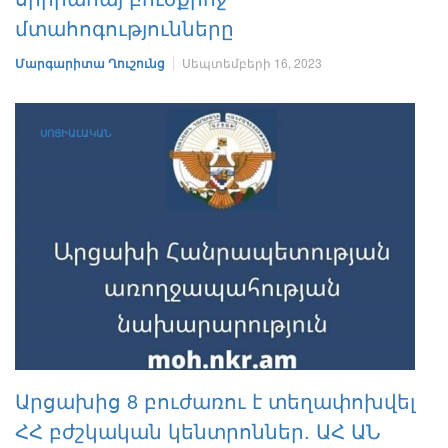
մտահոգությունները
Մարգարիտա Ղուշունց
Սեպտեմբերի 16, 2023
ՍՈՑԻԱԼԱԿԱՆ
Արցախից 8 բուժառու է տեղափոխվել
ՀՀ բժշկական կենտրոններ. ԱՀ ԱՆ