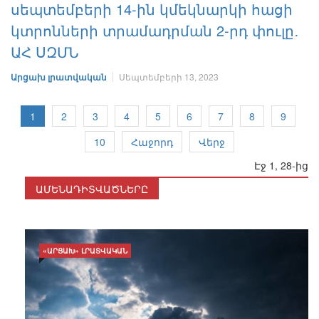
սեպտեմբերի 14-ին կմեկնարկի հացի
կտրոնների տրամադրման 2-րդ փուլը․
ԱՀ ՍԶՄՆ
Արցախ լրատվական
Սեպտեմբերի 13, 2023
1
2
3
4
5
6
7
8
9
10
Հաջորդ
Վերջ
Էջ 1, 28-ից
ԱՄԵՆԱԴԻՏՎԱԾՆԵՐԸ
«ԱՐՑԱԽ» ԼՐԱՏՎԱԿԱՆ