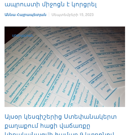
ապրուստի միջոցն է կորցրել
Աննա Հայրապետյան
Սեպտեմբերի 15, 2023
ՍՈՑԻԱԼԱԿԱՆ
Այսօր կեսգիշերից Ստեփանակերտ
քաղաքում հացի վաճառքը
կիրականացվի համար 9 կտրոնով