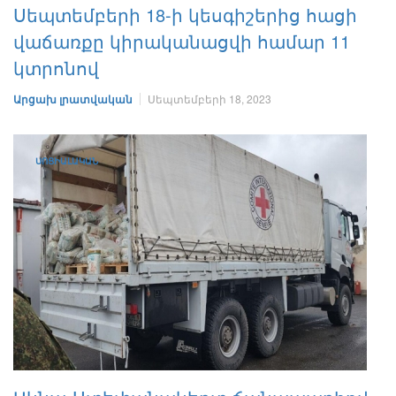
Սեպտեմբերի 18-ի կեսգիշերից հացի
վաճառքը կիրականացվի համար 11
կտրոնով
Արցախ լրատվական
Սեպտեմբերի 18, 2023
ՍՈՑԻԱԼԱԿԱՆ