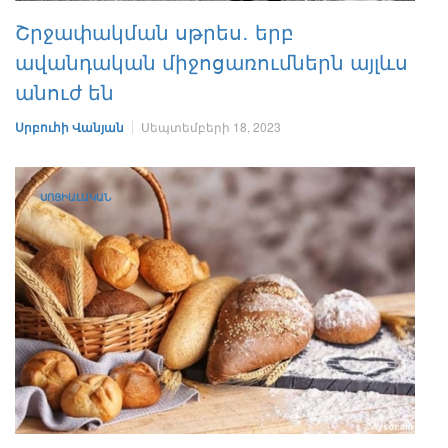
Շրջափակման սթրես․ երբ
ավանդական միջոցառումներն այլևս
անուժ են
Սրբուհի Վանյան
Սեպտեմբերի 18, 2023
ՍՈՑԻԱԼԱԿԱՆ