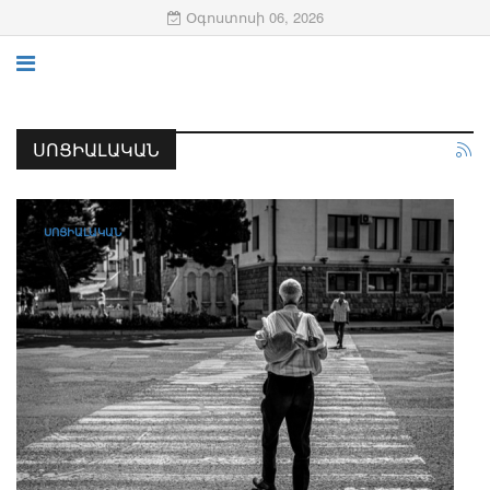
Օգոստոսի 06, 2026
ՍՈՑԻԱԼԱԿԱՆ
ՍՈՑԻԱԼԱԿԱՆ