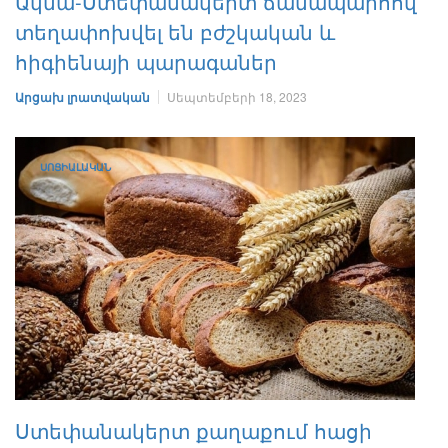
Ակնա-Ստեփանակերտ ճանապարհով
տեղափոխվել են բժշկական և
հիգիենայի պարագաներ
Արցախ լրատվական
Սեպտեմբերի 18, 2023
ՍՈՑԻԱԼԱԿԱՆ
Ստեփանակերտ քաղաքում հացի