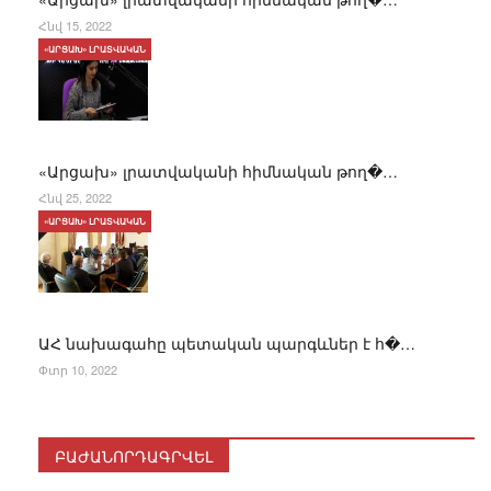
Հնվ 15, 2022
«ԱՐՑԱԽ» ԼՐԱՏՎԱԿԱՆ
«Արցախ» լրատվականի հիմնական թող�…
Հնվ 25, 2022
«ԱՐՑԱԽ» ԼՐԱՏՎԱԿԱՆ
ԱՀ նախագահը պետական պարգևներ է հ�…
Փտր 10, 2022
ԲԱԺԱՆՈՐԴԱԳՐՎԵԼ