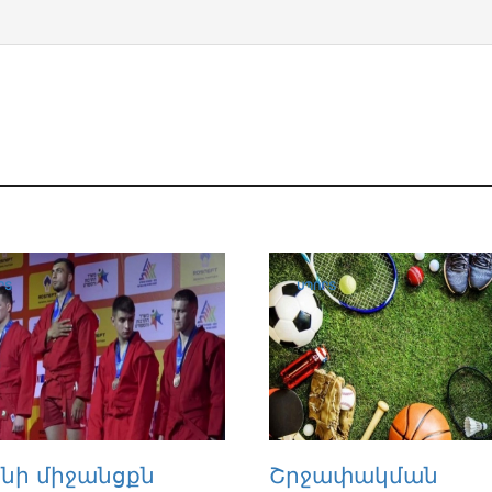
ՐՏ
ՍՊՈՐՏ
ինի միջանցքն
Շրջափակման