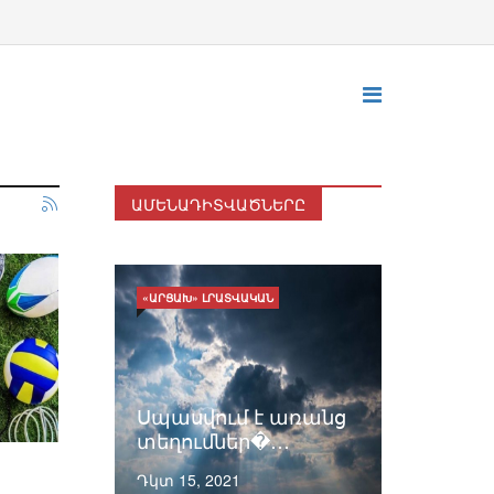
ԱՄԵՆԱԴԻՏՎԱԾՆԵՐԸ
«ԱՐՑԱԽ» ԼՐԱՏՎԱԿԱՆ
Սպասվում է առանց
տեղումներ�…
Դկտ 15, 2021