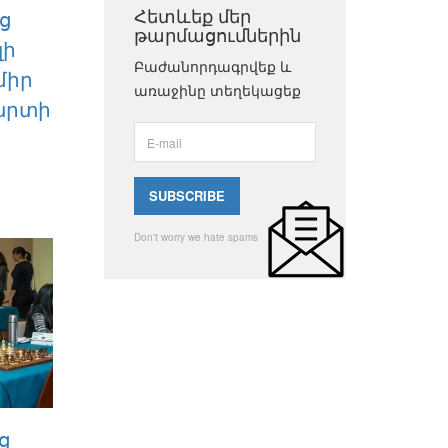
Հետևեք մեր
ց
թարմացումներին
լի
Բաժանորդագրվեք և
միր
առաջինը տեղեկացեք
արտի
Don't worry we hate spams
ց