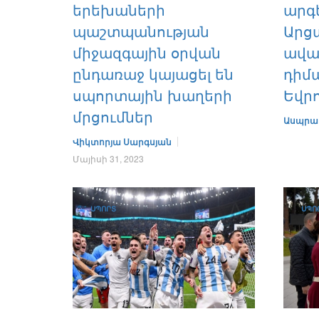
երեխաների
արգ
պաշտպանության
Արց
միջազգային օրվան
ավա
ընդառաջ կայացել են
դիմա
սպորտային խաղերի
Եվր
մրցումներ
Ասպրա
Վիկտորյա Սարգսյան
Մայիսի 31, 2023
ՍՊՈՐՏ
ՍՊՈ