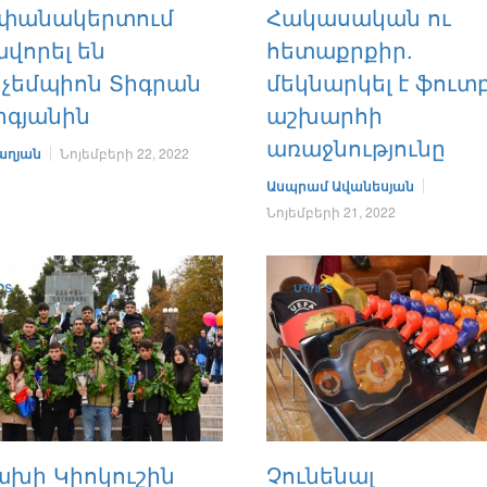
փանակերտում
Հակասական ու
վորել են
հետաքրքիր.
չեմպիոն Տիգրան
մեկնարկել է ֆուտբ
րգյանին
աշխարհի
առաջնությունը
աղյան
Նոյեմբերի 22, 2022
Ասպրամ Ավանեսյան
Նոյեմբերի 21, 2022
ՐՏ
ՍՊՈՐՏ
ախի Կիոկուշին
Չունենալ