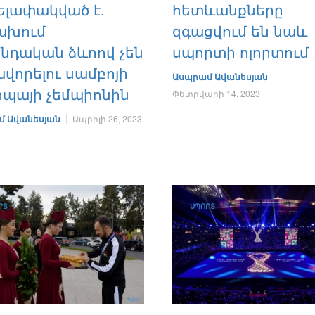
ելափակված է.
հետևանքները
ախում
զգացվում են նաև
նդական ձևոով չեն
սպորտի ոլորտում
վորելու սամբոյի
Ասպրամ Ավանեսյան
ոպայի չեմպիոնին
Փետրվարի 14, 2023
մ Ավանեսյան
Ապրիլի 26, 2023
ՐՏ
ՍՊՈՐՏ