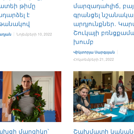
ատեի թիմը
մարզադահլիճ, բայ
դարձել է
գրանցել նշանակա
թանակով
արդյունքներ․ Կար
Շուկայի բռնցքամ
աղյան
Նոյեմբերի 10, 2022
խումբ
Վիկտորյա Սարգսյան
Հոկտեմբերի 21, 2022
ՐՏ
ՍՊՈՐՏ
ախցի մարզիկը՝
Շախմատի կանան