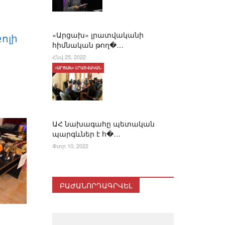
«Արցախ» լրատվականի
ոլի
հիմնական թող�…
Հնվ 25, 2022
«ԱՐՑԱԽ» ԼՐԱՏՎԱԿԱՆ
ԱՀ նախագահը պետական
պարգևներ է հ�…
Փտր 10, 2022
ԲԱԺԱՆՈՐԴԱԳՐՎԵԼ