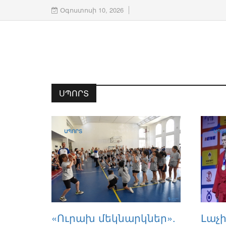
Օգոստոսի 10, 2026
ՍՊՈՐՏ
ՍՊՈՐՏ
ՍՊՈ
«Ուրախ մեկնարկներ».
Լաչ