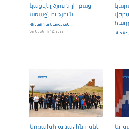
կացվել ձյուդոյի բաց
կար
առաջնություն
վերա
հաղ
Վիկտորյա Սարգսյան
Նոյեմբերի 12, 2022
Անի Աբ
ՍՊՈՐՏ
ՍՊՈ
Արցախի առաջին ոսկե
Արց