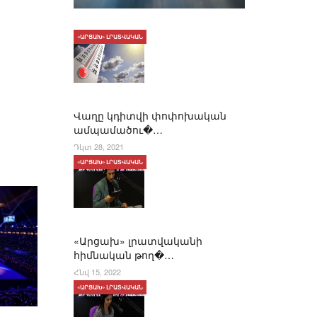
«ԱՐՑԱԽ» ԼՐԱՏՎԱԿԱՆ
Վաղը կդիտվի փոփոխական
ամպամածու�…
Դկտ 28, 2021
«ԱՐՑԱԽ» ԼՐԱՏՎԱԿԱՆ
«Արցախ» լրատվականի
հիմնական թող�…
Հնվ 15, 2022
«ԱՐՑԱԽ» ԼՐԱՏՎԱԿԱՆ