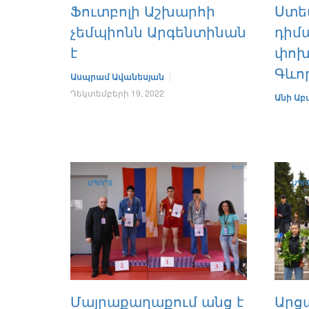
Ֆուտբոլի Աշխարհի
Ստե
չեմպիոնն Արգենտինան
դիմա
է
փոխ
Գևո
Ասպրամ Ավանեսյան
Դեկտեմբերի 19, 2022
Անի Աբ
ՍՊՈՐՏ
ՍՊՈ
Մայրաքաղաքում անց է
Արց