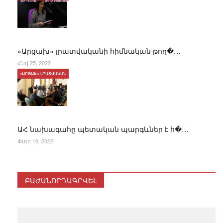
«Արցախ» լրատվականի հիմնական թող�…
Հնվ 25, 2022
«ԱՐՑԱԽ» ԼՐԱՏՎԱԿԱՆ
ԱՀ նախագահը պետական պարգևներ է հ�…
Փտր 10, 2022
ԲԱԺԱՆՈՐԴԱԳՐՎԵԼ