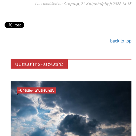
Last modified on Ուրբաթ, 21 Հոկտեմբերի 2022 14:15
back to top
ԱՄԵՆԱԴԻՏՎԱԾՆԵՐԸ
«ԱՐՑԱԽ» ԼՐԱՏՎԱԿԱՆ