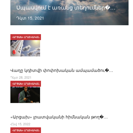
Սպասվում է առանց տեղումներ�…
Դկտ 15, 2021
«ԱՐՑԱԽ» ԼՐԱՏՎԱԿԱՆ
Վաղը կդիտվի փոփոխական ամպամածու�…
Դկտ 28, 2021
«ԱՐՑԱԽ» ԼՐԱՏՎԱԿԱՆ
«Արցախ» լրատվականի հիմնական թող�…
Հնվ 15, 2022
«ԱՐՑԱԽ» ԼՐԱՏՎԱԿԱՆ