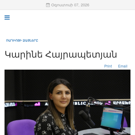
Օգոստոսի 07, 2026
ՌԱԴԻՈՅԻ ՁԱՅՆԵՐԸ
Կարինե Հայրապետյան
Print
Email