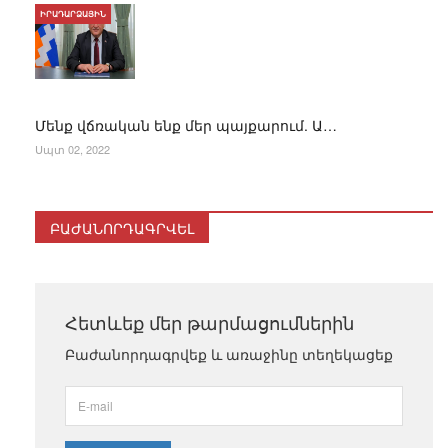
ԻՐԱԴԱՐՁԱՅԻՆ
Մենք վճռական ենք մեր պայքարում. Ա…
Սպտ 02, 2022
ԲԱԺԱՆՈՐԴԱԳՐՎԵԼ
Հետևեք մեր թարմացումներին
Բաժանորդագրվեք և առաջինը տեղեկացեք