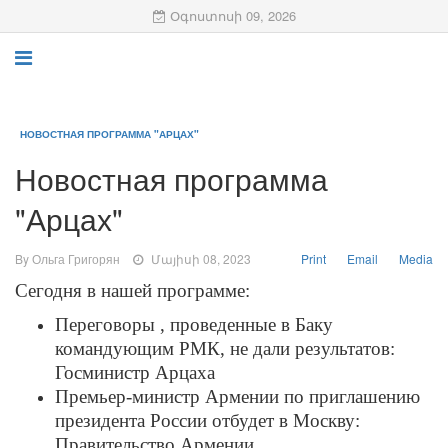
Օգոստոսի 09, 2026
НОВОСТНАЯ ПРОГРАММА "АРЦАХ"
Новостная программа
"Арцах"
By Ольга Григорян
Մայիսի 08, 2023
Print
Email
Media
Сегодня в нашей программе:
Переговоры , проведенные в Баку
командующим РМК, не дали результатов:
Госминистр Арцаха
Премьер-министр Армении по приглашению
президента России отбудет в Москву:
Правительство Армении