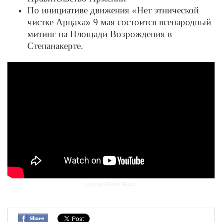
По инициативе движения «Нет этнической
чистке Арцаха» 9 мая состоится всенародный
митинг на Площади Возрождения в
Степанакерте.
Artsakh Public Radio