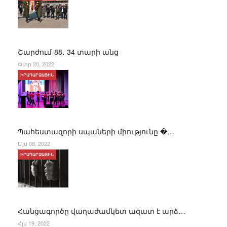
Շարժում-88․ 34 տարի անց
Փտր 20, 2022
ԻՐԱԴԱՐՁԱՅԻՆ
Պահեստազորի սպաների միությունը �…
Մյս 08, 2022
ԻՐԱԴԱՐՁԱՅԻՆ
Հանցագործը վաղաժամկետ ազատ է արձ…
Հլս 19, 2022