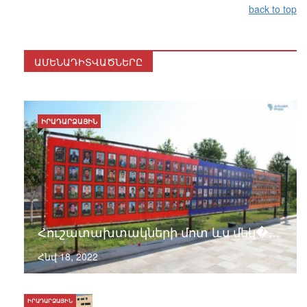
back to top
ԱՄԵՆԱԴԻՏՎԱԾՆԵՐԸ
ԻՐԱԴԱՐՁԱՅԻՆ
Հուշատախտակների մոտ ևս մեկ�…
Հնվ 18, 2022
ԻՐԱԴԱՐՁԱՅԻՆ