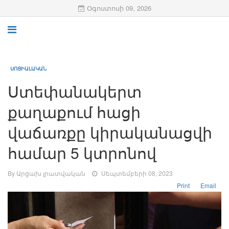
Օգոստոսի 09, 2026
ՍՈՑԻԱԼԱԿԱՆ
Ստեփանակերտ
քաղաքում հացի
վաճառքը կիրականացվի
համար 5 կտրոնով
By Արցախ լրատվական
Սեպտեմբերի 08, 2023
Print
Email