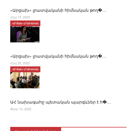
«Արցախ» լրատվականի հիմնական թող�…
Հնվ 15, 2022
«ԱՐՑԱԽ» ԼՐԱՏՎԱԿԱՆ
«Արցախ» լրատվականի հիմնական թող�…
Հնվ 25, 2022
«ԱՐՑԱԽ» ԼՐԱՏՎԱԿԱՆ
ԱՀ նախագահը պետական պարգևներ է հ�…
Փտր 10, 2022