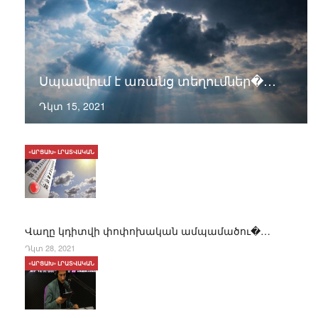
Սպասվում է առանց տեղումներ�…
Դկտ 15, 2021
«ԱՐՑԱԽ» ԼՐԱՏՎԱԿԱՆ
Վաղը կդիտվի փոփոխական ամպամածու�…
Դկտ 28, 2021
«ԱՐՑԱԽ» ԼՐԱՏՎԱԿԱՆ