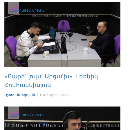
ԲԱՐԻ՛ ԼՈՒՅՍ, ԱՐՑԱ՛Խ
«Բարի՛ լույս, Արցա՛խ». Լեռնիկ
Հովհաննիսյան
Աշոտ Սարգսյան
Մարտի 03, 2022
ԲԱՐԻ՛ ԼՈՒՅՍ, ԱՐՑԱ՛Խ