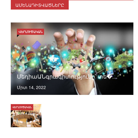
ԱՄԵՆԱԴԻՏՎԱԾՆԵՐԸ
ՎԵՐԼՈՒԾԱԿԱՆ
ՄեդիաԱՆգրագիտությունը՝ տե�…
Մրտ 14, 2022
ՎԵՐԼՈՒԾԱԿԱՆ