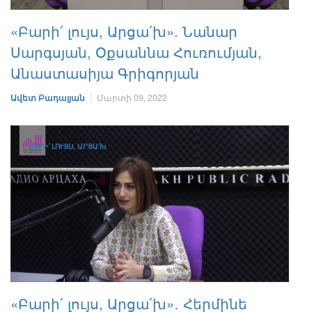
«Բարի՛ լույս, Արցա՛խ». Նանար
Սարգսյան, Օքսաննա Հուռումյան,
Անաստասիյա Գրիգորյան
Ավետ Բադալյան
Մարտի 09, 2022
ԲԱՐԻ՛ ԼՈՒՅՍ, ԱՐՑԱ՛Խ
«Բարի՛ լույս, Արցա՛խ»․ Հերմինե