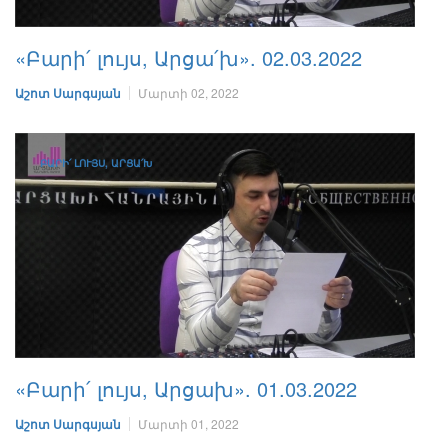
«Բարի՛ լույս, Արցա՛խ». 02.03.2022
Աշոտ Սարգսյան
Մարտի 02, 2022
ԲԱՐԻ՛ ԼՈՒՅՍ, ԱՐՑԱ՛Խ
«Բարի՛ լույս, Արցախ». 01.03.2022
Աշոտ Սարգսյան
Մարտի 01, 2022