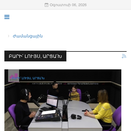
Օգոստոսի 06, 2026
Ժամանցային
ԲԱՐԻ՛ ԼՈՒՅՍ, ԱՐՑԱ՛Խ
ԲԱՐԻ՛ ԼՈՒՅՍ, ԱՐՑԱ՛Խ