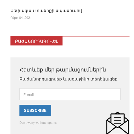
Սեփական տանիքի սպասումով
Դկտ 04, 2021
ԲԱԺԱՆՈՐԴԱԳՐՎԵԼ
Հետևեք մեր թարմացումներին
Բաժանորդագրվեք և առաջինը տեղեկացեք
Don't worry we hate spams