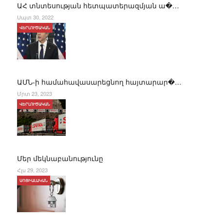
ԱՀ տնտեսության հետպատերազմյան ա�…
Սպտ 30, 2022
ՎԵՐԼՈՒԾԱԿԱՆ
ԱՄՆ-ի համահավասարեցնող հայտարար�…
Մրտ 23, 2023
ՎԵՐԼՈՒԾԱԿԱՆ
Մեր մեկնաբանությունը
Հլս 29, 2023
ՍՈՑԻԱԼԱԿԱՆ