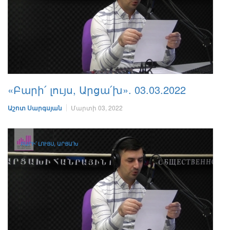
«Բարի՛ լույս, Արցա՛խ». 03.03.2022
Աշոտ Սարգսյան
Մարտի 03, 2022
ԲԱՐԻ՛ ԼՈՒՅՍ, ԱՐՑԱ՛Խ