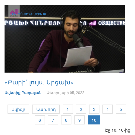
ԲԱՐԻ՛ ԼՈՒՅՍ, ԱՐՑԱ՛Խ
«Բարի՛ լույս, Արցախ»
Ավետիք Բադալյան
Փետրվարի 05, 2022
Սկիզբ
Նախորդ
1
2
3
4
5
6
7
8
9
10
Էջ 10, 10-ից