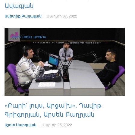
Ավագյան
Ավետիք Բադալյան
Մարտի 07, 2022
ԲԱՐԻ՛ ԼՈՒՅՍ, ԱՐՑԱ՛Խ
«Բարի՛ լույս, Արցա՛խ». Դավիթ
Գրիգորյան, Արսեն Բաղրյան
Աշոտ Սարգսյան
Մարտի 05, 2022