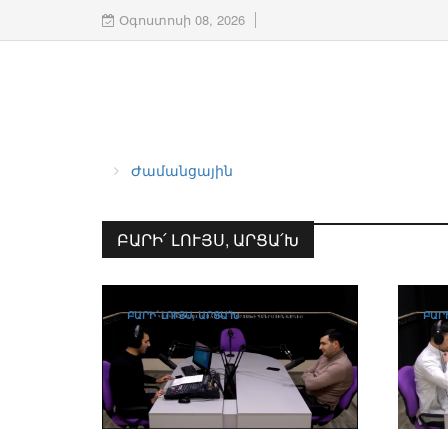
Օգոստոսի 08, 2026
Ժամանցային
ԲԱՐԻ՛ ԼՈՒՅՍ, ԱՐՑԱ՛Խ
ԲԱՐԻ՛ ԼՈՒՅՍ, ԱՐՑԱ՛Խ
ԲԱՐԻ