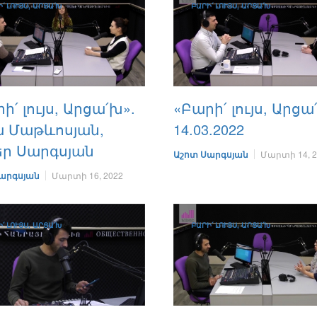
՛ ԼՈՒՅՍ, ԱՐՑԱ՛Խ
ԲԱՐԻ՛ ԼՈՒՅՍ, ԱՐՑԱ՛Խ
ի՛ լույս, Արցա՛խ».
«Բարի՛ լույս, Արցա
ա Մաթևոսյան,
14.03.2022
եր Սարգսյան
Աշոտ Սարգսյան
Մարտի 14, 2
արգսյան
Մարտի 16, 2022
՛ ԼՈՒՅՍ, ԱՐՑԱ՛Խ
ԲԱՐԻ՛ ԼՈՒՅՍ, ԱՐՑԱ՛Խ