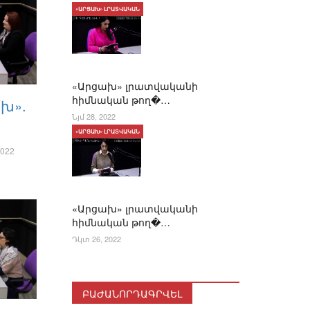
«ԱՐՑԱԽ» ԼՐԱՏՎԱԿԱՆ
«Արցախ» լրատվականի
հիմնական թող�…
՛խ».
Նյմ 28, 2022
«ԱՐՑԱԽ» ԼՐԱՏՎԱԿԱՆ
022
«Արցախ» լրատվականի
հիմնական թող�…
Դկտ 26, 2022
ԲԱԺԱՆՈՐԴԱԳՐՎԵԼ