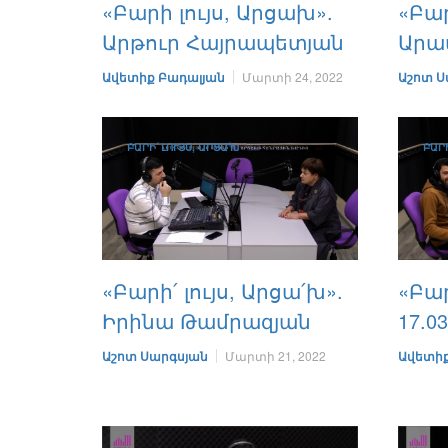
«‎‎Բարի լույս, Արցախ».
«Բար
Արթուր Հայրապետյան
Արամ
Ավետիք Բադալյան
Մարտի 24, 2022
Աշոտ Ս
ԲԱՐԻ՛ ԼՈՒՅՍ, ԱՐՑԱ՛Խ
ԲԱՐԻ
«Բարի՛ լույս, Արցա՛խ».
«Բար
Իրինա Թամրազյան
17.03
Աշոտ Սարգսյան
Մարտի 21, 2022
Ավետիք