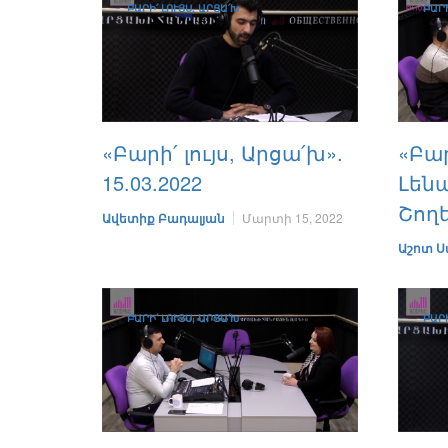
ԲԱՐԻ՛ ԼՈՒՅՍ, ԱՐՑԱ՛Խ
ԲԱՐԻ
«Բարի՛ լույս, Արցա՛խ».
«Բար
15.03.2022
Լեն
Շող
Ավետիք Բադալյան
Մարտի 15, 2022
Աշոտ Ս
ԲԱՐԻ՛ ԼՈՒՅՍ, ԱՐՑԱ՛Խ
ԲԱՐԻ