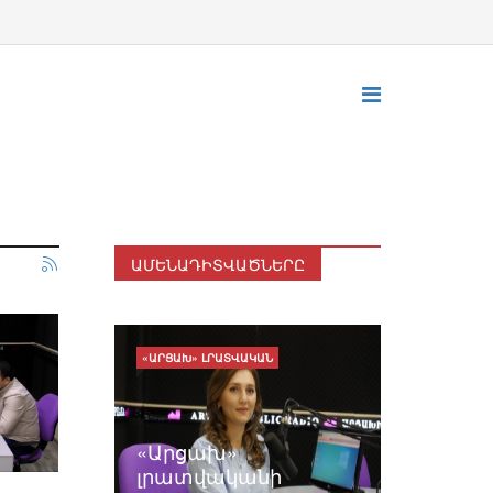
ԱՄԵՆԱԴԻՏՎԱԾՆԵՐԸ
«ԱՐՑԱԽ» ԼՐԱՏՎԱԿԱՆ
«Արցախ»
լրատվականի