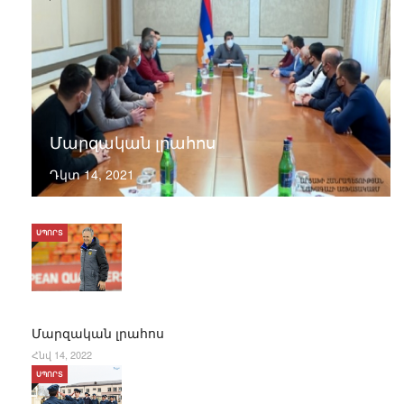
Մարզական լրահոս
Դկտ 14, 2021
ՍՊՈՐՏ
Մարզական լրահոս
Հնվ 14, 2022
ՍՊՈՐՏ