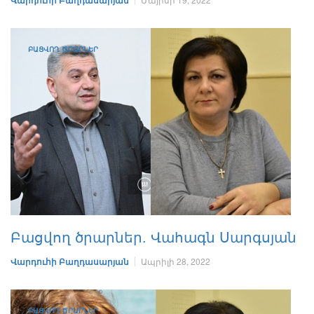
Վարդուհի Բաղդասարյան
ԲԱՑՎՈՂ ԾՐԱՐՆԵՐ
Բացվող ծրարներ. Վահագն Սարգսյան
Վարդուհի Բաղդասարյան
Ապրիլի 28, 2022
ԲԱՑՎՈՂ ԾՐԱՐՆԵՐ