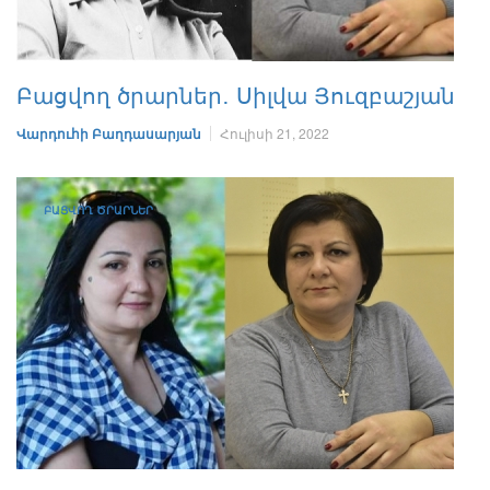
Բացվող ծրարներ․ Սիլվա Յուզբաշյան
Վարդուհի Բաղդասարյան
Հուլիսի 21, 2022
ԲԱՑՎՈՂ ԾՐԱՐՆԵՐ