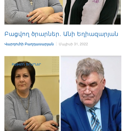
Բացվող ծրարներ․ Անի Եղիազարյան
Վարդուհի Բաղդասարյան
Մայիսի 31, 2022
ԲԱՑՎՈՂ ԾՐԱՐՆԵՐ