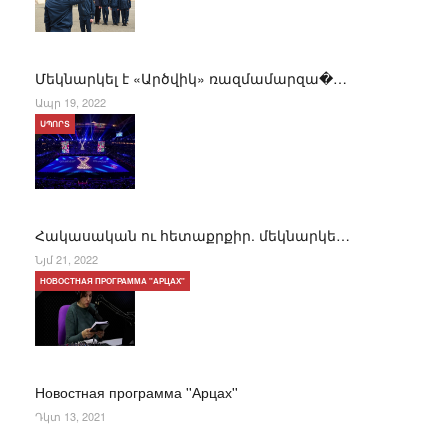
Մեկնարկել է «Արծվիկ» ռազմամարզա�…
Ապր 19, 2022
ՍՊՈՐՏ
Հակասական ու հետաքրքիր. մեկնարկե…
Նյմ 21, 2022
НОВОСТНАЯ ПРОГРАММА "АРЦАХ"
Новостная программа ''Арцах''
Դկտ 13, 2021