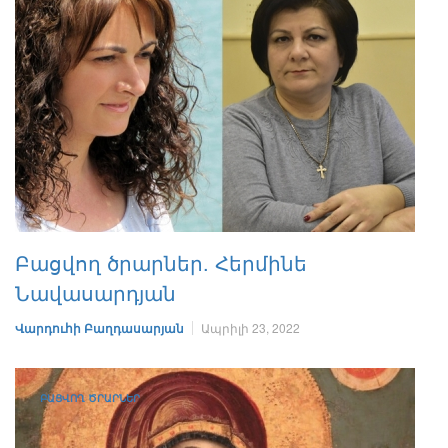
Բացվող ծրարներ. Հերմինե
Նավասարդյան
Վարդուհի Բաղդասարյան
Ապրիլի 23, 2022
ԲԱՑՎՈՂ ԾՐԱՐՆԵՐ