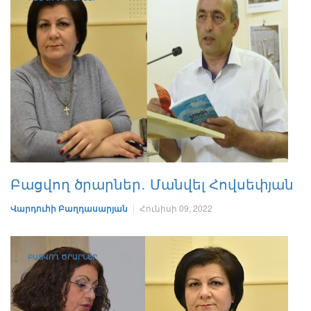
Բացվող ծրարներ․ Մանվել Հովսեփյան
Վարդուհի Բաղդասարյան
Հունիսի 09, 2022
ԲԱՑՎՈՂ ԾՐԱՐՆԵՐ