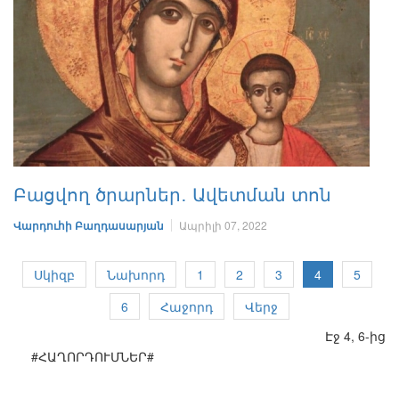
Բացվող ծրարներ․ Ավետման տոն
Վարդուհի Բաղդասարյան
Ապրիլի 07, 2022
Սկիզբ
Նախորդ
1
2
3
4
5
6
Հաջորդ
Վերջ
Էջ 4, 6-ից
#ՀԱՂՈՐԴՈՒՄՆԵՐ#