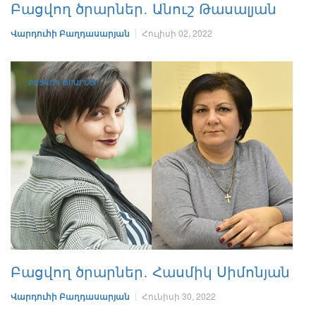
Բացվող ծրարներ․ Անուշ Թասալյան
Վարդուհի Բաղդասարյան
Հուլիսի 02, 2022
ԲԱՑՎՈՂ ԾՐԱՐՆԵՐ
Բացվող ծրարներ․ Հասմիկ Սիմոնյան
Վարդուհի Բաղդասարյան
Հունիսի 30, 2022