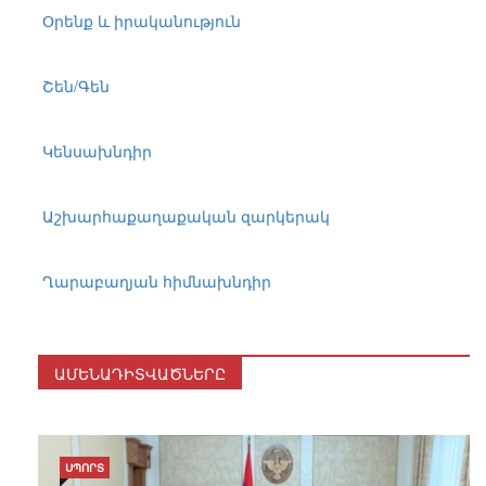
Օրենք և իրականություն
Շեն/Գեն
Կենսախնդիր
Աշխարհաքաղաքական զարկերակ
Ղարաբաղյան հիմնախնդիր
ԱՄԵՆԱԴԻՏՎԱԾՆԵՐԸ
ՍՊՈՐՏ