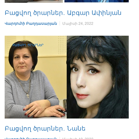
Բացվող ծրարներ․ Աբգար Ափինյան
Վարդուհի Բաղդասարյան
Մայիսի 24, 2022
ԲԱՑՎՈՂ ԾՐԱՐՆԵՐ
Բացվող ծրարներ․ Նանե
Մայիսի 19, 2022