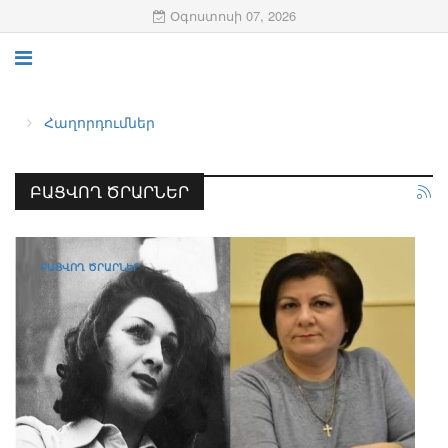
Օգոստոսի 07, 2026
Հաղորդումներ
ԲԱՑՎՈՂ ԾՐԱՐՆԵՐ
ԲԱՑՎՈՂ ԾՐԱՐՆԵՐ