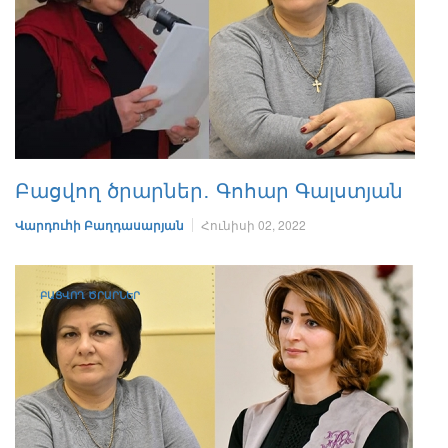
Բացվող ծրարներ․ Գոհար Գալստյան
Վարդուհի Բաղդասարյան
Հունիսի 02, 2022
ԲԱՑՎՈՂ ԾՐԱՐՆԵՐ