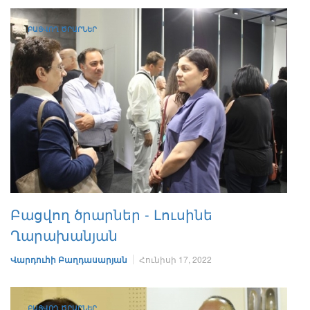
ԲԱՑՎՈՂ ԾՐԱՐՆԵՐ
Բացվող ծրարներ - Լուսինե
Ղարախանյան
Վարդուհի Բաղդասարյան
Հունիսի 17, 2022
ԲԱՑՎՈՂ ԾՐԱՐՆԵՐ