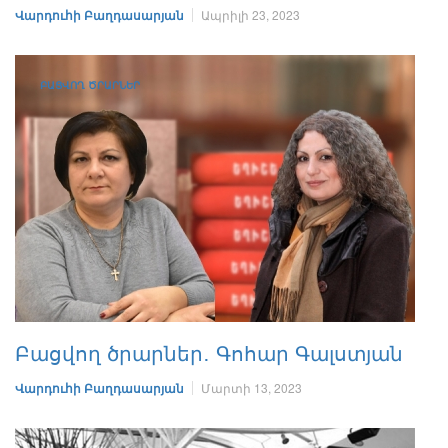
Վարդուհի Բաղդասարյան
Ապրիլի 23, 2023
ԲԱՑՎՈՂ ԾՐԱՐՆԵՐ
Բացվող ծրարներ․ Գոհար Գալստյան
Վարդուհի Բաղդասարյան
Մարտի 13, 2023