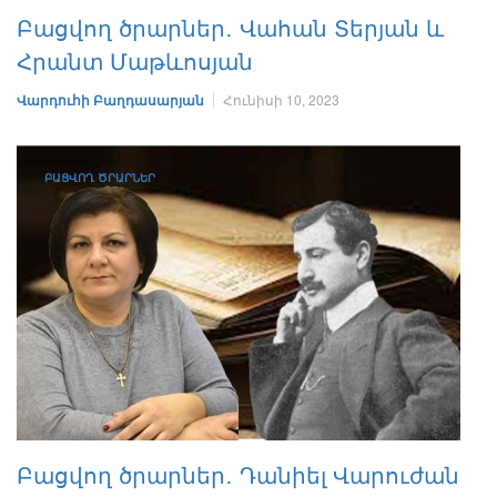
Բացվող ծրարներ․ Վահան Տերյան և
Հրանտ Մաթևոսյան
Վարդուհի Բաղդասարյան
Հունիսի 10, 2023
ԲԱՑՎՈՂ ԾՐԱՐՆԵՐ
Բացվող ծրարներ․ Դանիել Վարուժան