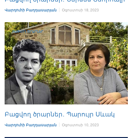
Վարդուհի Բաղդասարյան
Օգոստոսի 18, 2023
ԲԱՑՎՈՂ ԾՐԱՐՆԵՐ
Բացվող ծրարներ․ Պարույր Սևակ
Վարդուհի Բաղդասարյան
Օգոստոսի 10, 2023