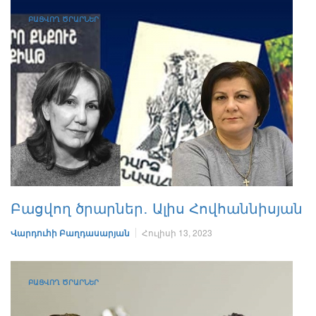
ԲԱՑՎՈՂ ԾՐԱՐՆԵՐ
Բացվող ծրարներ․ Ալիս Հովհաննիսյան
Վարդուհի Բաղդասարյան
Հուլիսի 13, 2023
ԲԱՑՎՈՂ ԾՐԱՐՆԵՐ