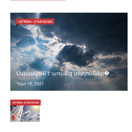
«ԱՐՑԱԽ» ԼՐԱՏՎԱԿԱՆ
Սպասվում է առանց տեղումներ�…
Դկտ 15, 2021
«ԱՐՑԱԽ» ԼՐԱՏՎԱԿԱՆ