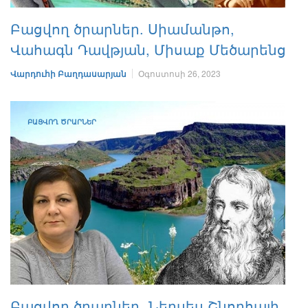
Բացվող ծրարներ. Սիամանթո,
Վահագն Դավթյան, Միսաք Մեծարենց
Վարդուհի Բաղդասարյան
Օգոստոսի 26, 2023
ԲԱՑՎՈՂ ԾՐԱՐՆԵՐ
Բացվող ծրարներ․ Ներսես Շնորհալի