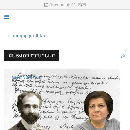
Օգոստոսի 08, 2026
Հաղորդումներ
ԲԱՑՎՈՂ ԾՐԱՐՆԵՐ
ԲԱՑՎՈՂ ԾՐԱՐՆԵՐ