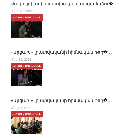
Վաղը կդիտվի փոփոխական ամպամածու�…
Դկտ 28, 2021
«ԱՐՑԱԽ» ԼՐԱՏՎԱԿԱՆ
«Արցախ» լրատվականի հիմնական թող�…
Հնվ 15, 2022
«ԱՐՑԱԽ» ԼՐԱՏՎԱԿԱՆ
«Արցախ» լրատվականի հիմնական թող�…
Հնվ 25, 2022
«ԱՐՑԱԽ» ԼՐԱՏՎԱԿԱՆ