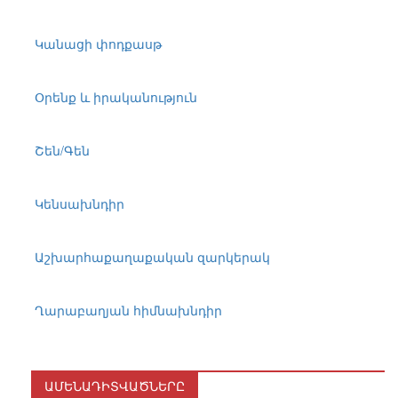
Կանացի փոդքասթ
Օրենք և իրականություն
Շեն/Գեն
Կենսախնդիր
Աշխարհաքաղաքական զարկերակ
Ղարաբաղյան հիմնախնդիր
ԱՄԵՆԱԴԻՏՎԱԾՆԵՐԸ