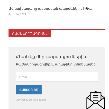
ԱՀ նախագահը պետական պարգևներ է հ�…
Փտր 10, 2022
ԲԱԺԱՆՈՐԴԱԳՐՎԵԼ
Հետևեք մեր թարմացումներին
Բաժանորդագրվեք և առաջինը տեղեկացեք
Don't worry we hate spams