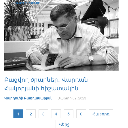
ԲԱՑՎՈՂ ԾՐԱՐՆԵՐ
Բացվող ծրարներ․ Վարդան
Հակոբյանի հիշատակին
Վարդուհի Բաղդասարյան
Մարտի 02, 2023
1
2
3
4
5
6
Հաջորդ
Վերջ