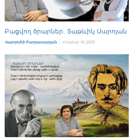
Բացվող ծրարներ․ Տաթևիկ Սարոյան
Վարդուհի Բաղդասարյան
Հունիսի 16, 2023
ԲԱՑՎՈՂ ԾՐԱՐՆԵՐ