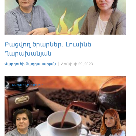
Բացվող ծրարներ․ Լուսինե
Ղարախանյան
Վարդուհի Բաղդասարյան
Հունիսի 29, 2023
ԲԱՑՎՈՂ ԾՐԱՐՆԵՐ