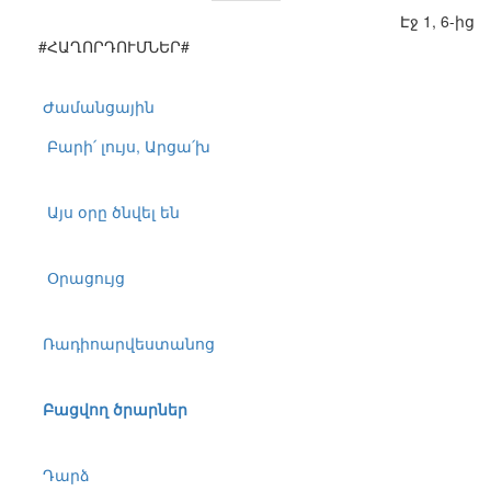
Էջ 1, 6-ից
#ՀԱՂՈՐԴՈՒՄՆԵՐ#
Ժամանցային
Բարի՛ լույս, Արցա՛խ
Այս օրը ծնվել են
Օրացույց
Ռադիոարվեստանոց
Բացվող ծրարներ
Դարձ