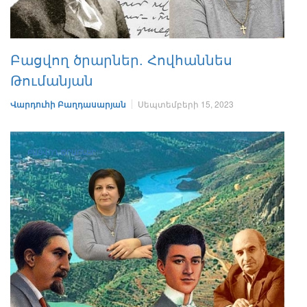
Բացվող ծրարներ. Հովհաննես
Թումանյան
Վարդուհի Բաղդասարյան
Սեպտեմբերի 15, 2023
ԲԱՑՎՈՂ ԾՐԱՐՆԵՐ