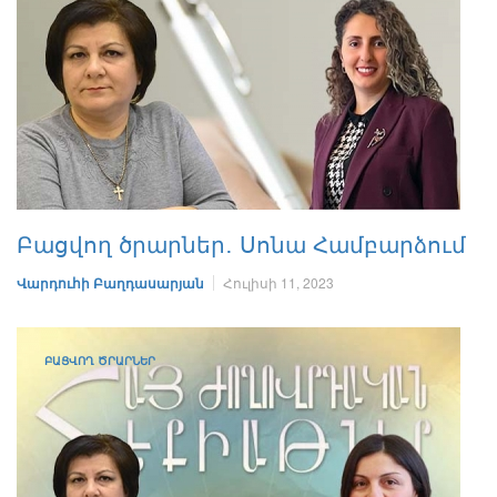
Բացվող ծրարներ․ Սոնա Համբարձում
Վարդուհի Բաղդասարյան
Հուլիսի 11, 2023
ԲԱՑՎՈՂ ԾՐԱՐՆԵՐ