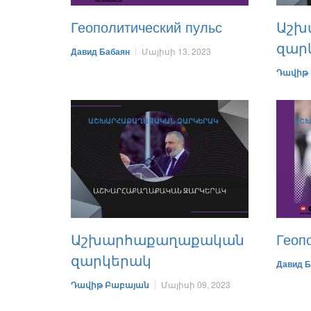
Геополитический пульс
Աշխ
զար
Давид Бабаян
Մայիսի 13, 2023
Դավիթ
ԱՇԽԱՐՀԱՔԱՂԱՔԱԿԱՆ ԶԱՐԿԵՐԱԿ
ԱՇԽ
Աշխարհաքաղաքական
Геоп
զարկերակ
Давид Б
Դավիթ Բաբայան
Մայիսի 09, 2023