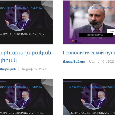
ԱՐՀԱՔԱՂԱՔԱԿԱՆ ԶԱՐԿԵՐԱԿ
ԱՇԽԱՐՀԱՔԱՂԱՔԱԿԱՆ ԶԱՐԿԵՐ
արհաքաղաքական
Геополитический пул
կերակ
Давид Бабаян
Մայիսի 01, 2023
 Բաբայան
Մայիսի 02, 2023
ԱՐՀԱՔԱՂԱՔԱԿԱՆ ԶԱՐԿԵՐԱԿ
ԱՇԽԱՐՀԱՔԱՂԱՔԱԿԱՆ ԶԱՐԿԵՐ