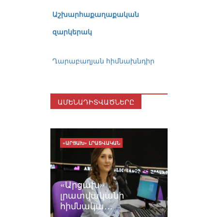
Աշխարհաքաղաքական
զարկերակ
Ղարաբաղյան հիմնախնդիր
ԱՄԵՆԱԴԻՏՎԱԾՆԵՐԸ
«ԱՐՑԱԽ» ԼՐԱՏՎԱԿԱՆ
«Արցախ»
լրատվականի
հիմնակա…