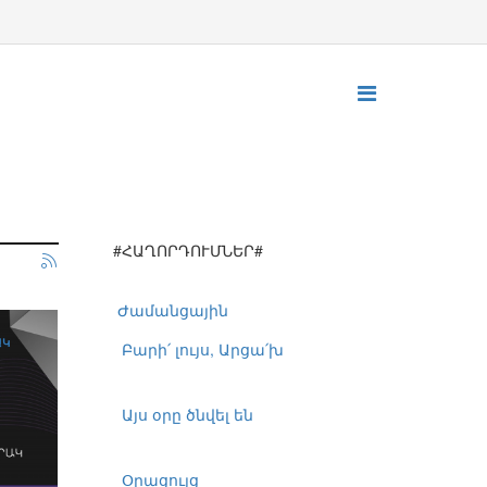
#ՀԱՂՈՐԴՈՒՄՆԵՐ#
Ժամանցային
ԱԿ
Բարի՛ լույս, Արցա՛խ
Այս օրը ծնվել են
Օրացույց