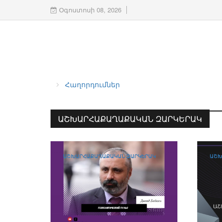
Օգոստոսի 08, 2026
Հաղորդումներ
ԱՇԽԱՐՀԱՔԱՂԱՔԱԿԱՆ ԶԱՐԿԵՐԱԿ
ԱՇԽԱՐՀԱՔԱՂԱՔԱԿԱՆ ԶԱՐԿԵՐԱԿ
ԱՇԽ