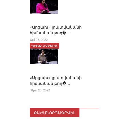
«Արցախ» լրատվականի
հիմնական թող�…
Նյմ 28, 2022
«ԱՐՑԱԽ» ԼՐԱՏՎԱԿԱՆ
«Արցախ» լրատվականի
հիմնական թող�…
Դկտ 26, 2022
ԲԱԺԱՆՈՐԴԱԳՐՎԵԼ