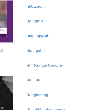
Կենարար
ԱԿ
Միացում
Սոցհարթակ
ьс
Սպեղանի
Գործարար Արցախ
Բանակ
ԱԿ
Ռադիոգիրք
Մայրիկների անկյուն