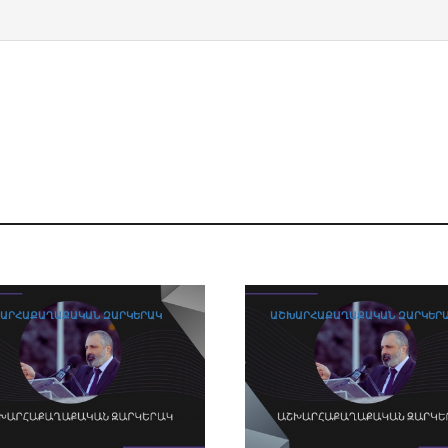
ԱՐՀԱՔԱՂԱՔԱԿԱՆ ԶԱՐԿԵՐԱԿ
ԱՇԽԱՐՀԱՔԱՂԱՔԱԿԱՆ ԶԱՐԿԵՐ