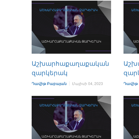
ԱՇԽԱՐՀԱՔԱՂԱՔԱԿԱՆ ԶԱՐԿԵՐԱԿ
ԱՇԽ
Աշխարհաքաղաքական
Աշխ
զարկերակ
զար
Դավիթ Բաբայան
Մայիսի 04, 2023
Դավիթ
ԱՇԽԱՐՀԱՔԱՂԱՔԱԿԱՆ ԶԱՐԿԵՐԱԿ
ԱՇԽ