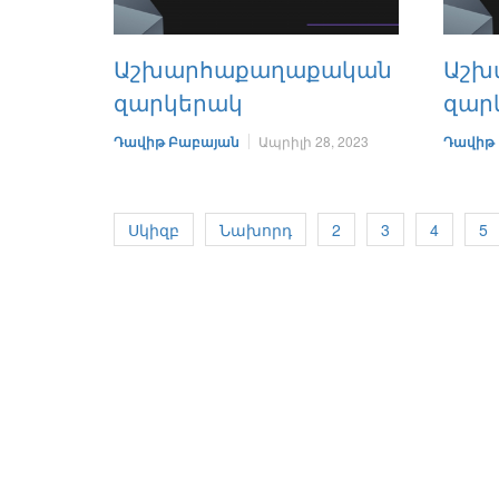
Աշխարհաքաղաքական
Աշխ
զարկերակ
զար
Դավիթ Բաբայան
Ապրիլի 28, 2023
Դավիթ
Սկիզբ
Նախորդ
2
3
4
5