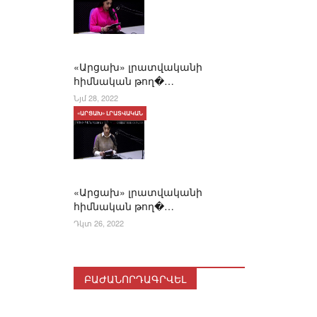
«Արցախ» լրատվականի
հիմնական թող�…
Նյմ 28, 2022
«ԱՐՑԱԽ» ԼՐԱՏՎԱԿԱՆ
«Արցախ» լրատվականի
հիմնական թող�…
Դկտ 26, 2022
ԲԱԺԱՆՈՐԴԱԳՐՎԵԼ