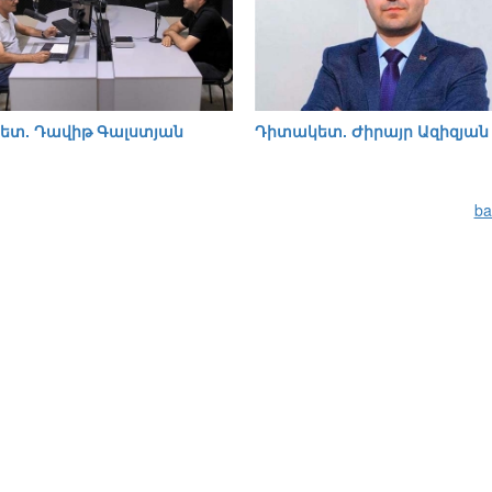
ետ. Դավիթ Գալստյան
Դիտակետ. Ժիրայր Ազիզյան
ba