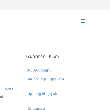
#ՀԱՂՈՐԴՈՒՄՆԵՐ#
Ժամանցային
Բարի՛ լույս, Արցա՛խ
Media
Այս օրը ծնվել են
ան
Օրացույց