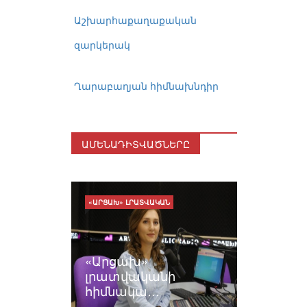
Աշխարհաքաղաքական
զարկերակ
Ղարաբաղյան հիմնախնդիր
ԱՄԵՆԱԴԻՏՎԱԾՆԵՐԸ
«ԱՐՑԱԽ» ԼՐԱՏՎԱԿԱՆ
«Արցախ»
լրատվականի
հիմնակա…