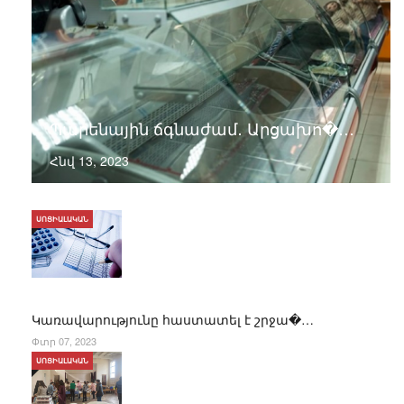
Պարենային ճգնաժամ․ Արցախո�…
Հնվ 13, 2023
ՍՈՑԻԱԼԱԿԱՆ
Կառավարությունը հաստատել է շրջա�…
Փտր 07, 2023
ՍՈՑԻԱԼԱԿԱՆ