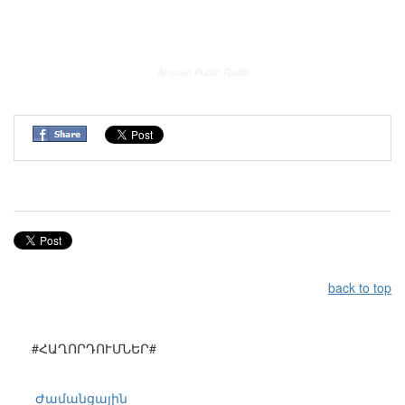
Artsakh Public Radio
back to top
#ՀԱՂՈՐԴՈՒՄՆԵՐ#
Ժամանցային