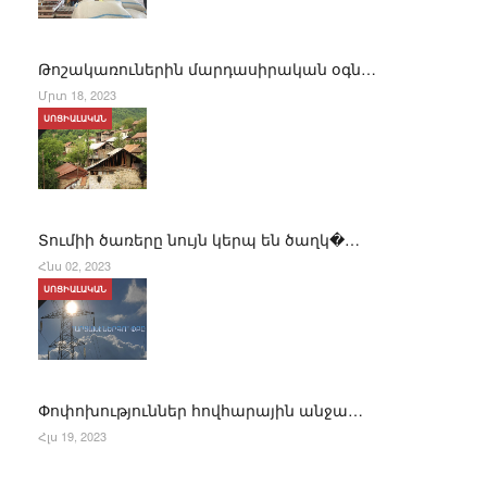
Թոշակառուներին մարդասիրական օգն…
Մրտ 18, 2023
ՍՈՑԻԱԼԱԿԱՆ
Տումիի ծառերը նույն կերպ են ծաղկ�…
Հնս 02, 2023
ՍՈՑԻԱԼԱԿԱՆ
Փոփոխություններ հովհարային անջա…
Հլս 19, 2023