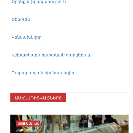
Օրենք և իրականություն
Շեն/Գեն
Կենսախնդիր
Աշխարհաքաղաքական զարկերակ
Ղարաբաղյան հիմնախնդիր
ԱՄԵՆԱԴԻՏՎԱԾՆԵՐԸ
ՍՈՑԻԱԼԱԿԱՆ