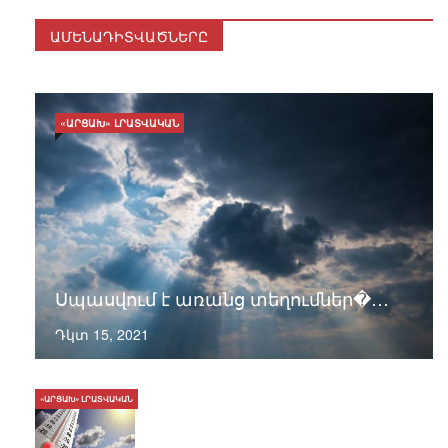
ԱՄԵՆԱԴԻՏՎԱԾՆԵՐԸ
«ԱՐՑԱԽ» ԼՐԱՏՎԱԿԱՆ
Սպասվում է առանց տեղումներ�…
Դկտ 15, 2021
«ԱՐՑԱԽ» ԼՐԱՏՎԱԿԱՆ