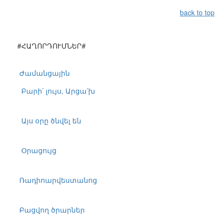
back to top
#ՀԱՂՈՐԴՈՒՄՆԵՐ#
Ժամանցային
Բարի՛ լույս, Արցա՛խ
Այս օրը ծնվել են
Օրացույց
Ռադիոարվեստանոց
Բացվող ծրարներ