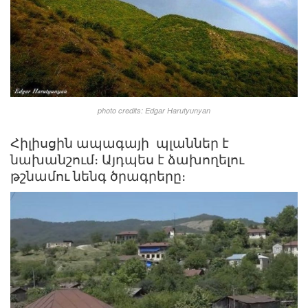
photo credits: Edgar Harutyunyan
Հիլիսցին ապագայի պլաններ է
նախանշում։ Այդպես է ձախողելու
թշնամու նենգ ծրագրերը։