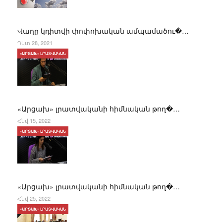
Վաղը կդիտվի փոփոխական ամպամածու�…
Դկտ 28, 2021
«ԱՐՑԱԽ» ԼՐԱՏՎԱԿԱՆ
«Արցախ» լրատվականի հիմնական թող�…
Հնվ 15, 2022
«ԱՐՑԱԽ» ԼՐԱՏՎԱԿԱՆ
«Արցախ» լրատվականի հիմնական թող�…
Հնվ 25, 2022
«ԱՐՑԱԽ» ԼՐԱՏՎԱԿԱՆ