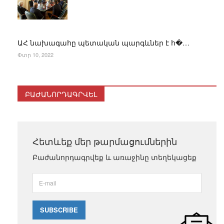
ԱՀ նախագահը պետական պարգևներ է հ�…
Փտր 10, 2022
ԲԱԺԱՆՈՐԴԱԳՐՎԵԼ
Հետևեք մեր թարմացումներին
Բաժանորդագրվեք և առաջինը տեղեկացեք