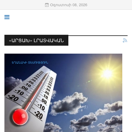
Օգոստոսի 08, 2026
«ԱՐՑԱԽ» ԼՐԱՏՎԱԿԱՆ
ԵՂԱՆԱԿԻ ՏԵՍՈՒԹՅՈՒՆ