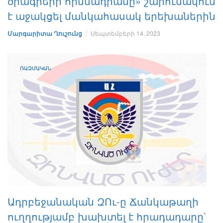
ծրագրերի հիմնադրամը» շարունակում
է աջակցել մանկահասակ երեխաներին
Մարգարիտա Ղուշունց
Սեպտեմբերի 14, 2023
ՌԱԶՄԱԿԱՆ
Ադրբեջանական ԶՈւ-ը Ճանկաթաղի
ուղղությամբ խախտել է հրադադարը`