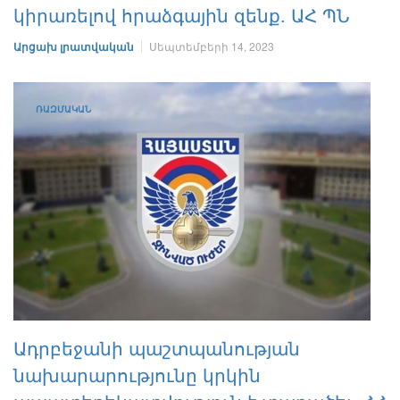
կիրառելով հրաձգային զենք. ԱՀ ՊՆ
Արցախ լրատվական
Սեպտեմբերի 14, 2023
ՌԱԶՄԱԿԱՆ
Ադրբեջանի պաշտպանության
նախարարությունը կրկին