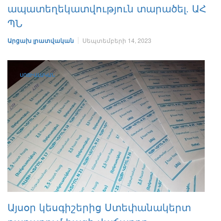
ապատեղեկատվություն տարածել. ԱՀ
ՊՆ
Արցախ լրատվական
Սեպտեմբերի 14, 2023
ՍՈՑԻԱԼԱԿԱՆ
Այսօր կեսգիշերից Ստեփանակերտ