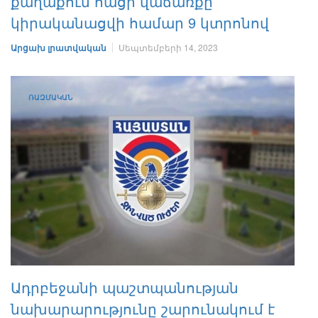
քաղաքում հացի վաճառքը
կիրականացվի համար 9 կտրոնով
Արցախ լրատվական
Սեպտեմբերի 14, 2023
ՌԱԶՄԱԿԱՆ
Ադրբեջանի պաշտպանության
նախարարությունը շարունակում է