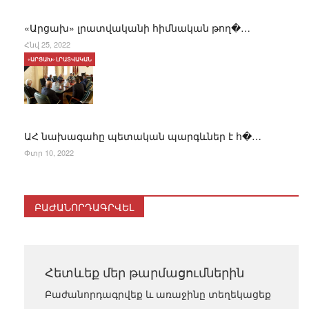
«Արցախ» լրատվականի հիմնական թող�…
Հնվ 25, 2022
«ԱՐՑԱԽ» ԼՐԱՏՎԱԿԱՆ
ԱՀ նախագահը պետական պարգևներ է հ�…
Փտր 10, 2022
ԲԱԺԱՆՈՐԴԱԳՐՎԵԼ
Հետևեք մեր թարմացումներին
Բաժանորդագրվեք և առաջինը տեղեկացեք