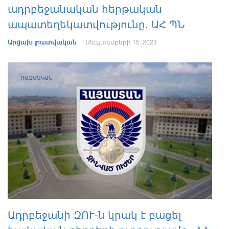
ադրբեջանական հերթական
ապատեղեկատվությունը. ԱՀ ՊՆ
Արցախ լրատվական
Սեպտեմբերի 15, 2023
ՌԱԶՄԱԿԱՆ
Ադրբեջանի ԶՈՒ-ն կրակ է բացել