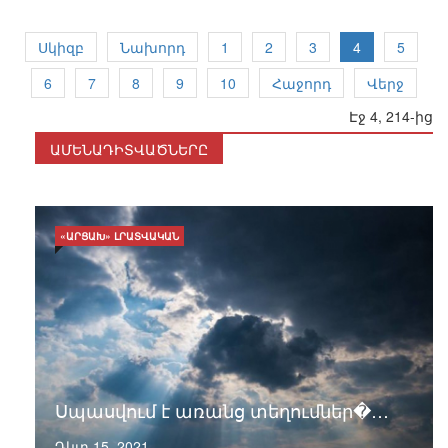
Սկիզբ
Նախորդ
1
2
3
4
5
6
7
8
9
10
Հաջորդ
Վերջ
Էջ 4, 214-ից
ԱՄԵՆԱԴԻՏՎԱԾՆԵՐԸ
«ԱՐՑԱԽ» ԼՐԱՏՎԱԿԱՆ
Սպասվում է առանց տեղումներ�…
Դկտ 15, 2021