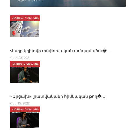
«ԱՐՑԱԽ» ԼՐԱՏՎԱԿԱՆ
Վաղը կդիտվի փոփոխական ամպամածու�…
Դկտ 28, 2021
«ԱՐՑԱԽ» ԼՐԱՏՎԱԿԱՆ
«Արցախ» լրատվականի հիմնական թող�…
Հնվ 15, 2022
«ԱՐՑԱԽ» ԼՐԱՏՎԱԿԱՆ