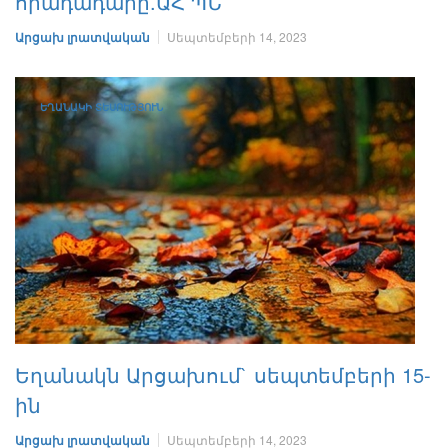
հրադադարը.ԱՀ ՊՆ
Արցախ լրատվական
Սեպտեմբերի 14, 2023
ԵՂԱՆԱԿԻ ՏԵՍՈՒԹՅՈՒՆ
Եղանակն Արցախում` սեպտեմբերի 15-
ին
Արցախ լրատվական
Սեպտեմբերի 14, 2023