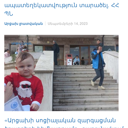
ապատեղեկատվություն տարածել. ՀՀ
ՊՆ
Արցախ լրատվական
Սեպտեմբերի 14, 2023
ՍՈՑԻԱԼԱԿԱՆ
«Արցախի սոցիալական զարգացման