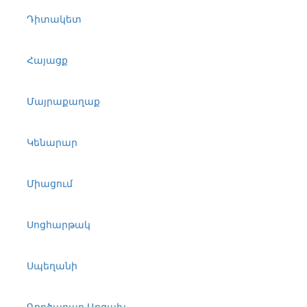
Դիտակետ
Հայացք
Մայրաքաղաք
Կենարար
Միացում
Սոցհարթակ
Սպեղանի
Գործարար Արցախ