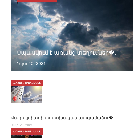
Սպասվում է առանց տեղումներ�…
Դկտ 15, 2021
«ԱՐՑԱԽ» ԼՐԱՏՎԱԿԱՆ
Վաղը կդիտվի փոփոխական ամպամածու�…
Դկտ 28, 2021
«ԱՐՑԱԽ» ԼՐԱՏՎԱԿԱՆ