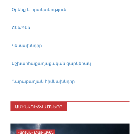
Օրենք և իրականություն
Շեն/Գեն
Կենսախնդիր
Աշխարհաքաղաքական զարկերակ
Ղարաբաղյան հիմնախնդիր
ԱՄԵՆԱԴԻՏՎԱԾՆԵՐԸ
«ԱՐՑԱԽ» ԼՐԱՏՎԱԿԱՆ