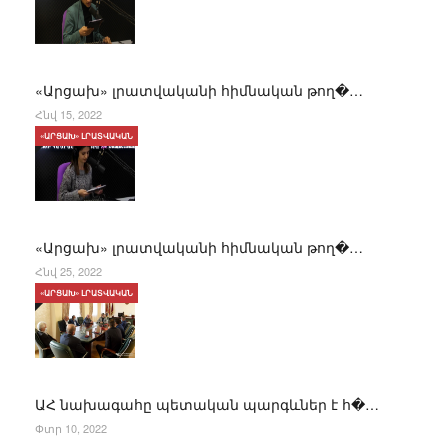
«Արցախ» լրատվականի հիմնական թող�…
Հնվ 15, 2022
«ԱՐՑԱԽ» ԼՐԱՏՎԱԿԱՆ
«Արցախ» լրատվականի հիմնական թող�…
Հնվ 25, 2022
«ԱՐՑԱԽ» ԼՐԱՏՎԱԿԱՆ
ԱՀ նախագահը պետական պարգևներ է հ�…
Փտր 10, 2022