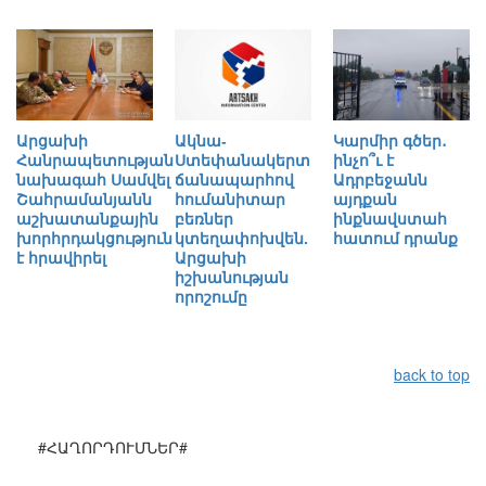
Արցախի
Ակնա-
Կարմիր գծեր․
Հանրապետության
Ստեփանակերտ
ինչո՞ւ է
նախագահ Սամվել
ճանապարհով
Ադրբեջանն
Շահրամանյանն
հումանիտար
այդքան
աշխատանքային
բեռներ
ինքնավստահ
խորհրդակցություն
կտեղափոխվեն.
հատում դրանք
է հրավիրել
Արցախի
իշխանության
որոշումը
back to top
#ՀԱՂՈՐԴՈՒՄՆԵՐ#