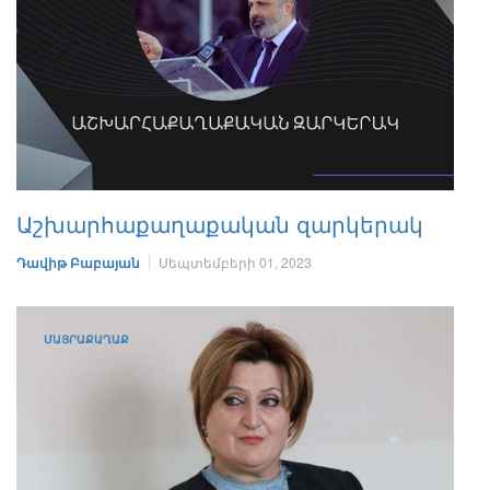
Աշխարհաքաղաքական զարկերակ
Դավիթ Բաբայան
Սեպտեմբերի 01, 2023
ՄԱՅՐԱՔԱՂԱՔ