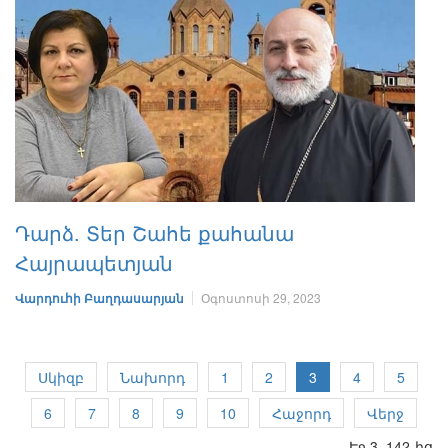
Դարձ. Տեր Շահե քահանա
Հայրապետյան
Վարդուհի Բաղդասարյան
Օգոստոսի 29, 2023
Սկիզբ
Նախորդ
1
2
3
4
5
6
7
8
9
10
Հաջորդ
Վերջ
Էջ 3, 142-ից