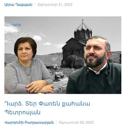
Լիրա Ղալայան
Օգոստոսի 31, 2023
ԴԱՐՁ
Դարձ. Տեր Փառեն քահանա
Պետրոսյան
Վարդուհի Բաղդասարյան
Օգոստոսի 30, 2023