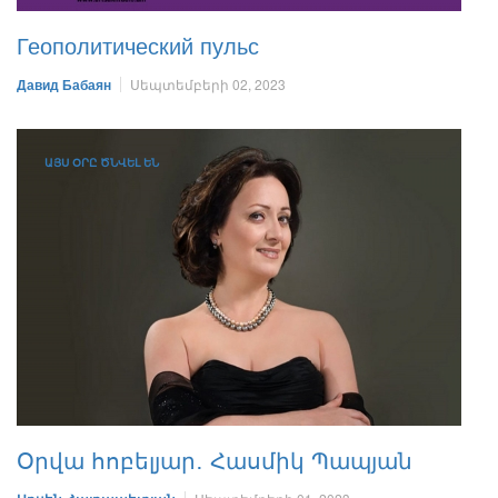
Геополитический пульс
Давид Бабаян
Սեպտեմբերի 02, 2023
ԱՅՍ ՕՐԸ ԾՆՎԵԼ ԵՆ
Օրվա հոբելյար․ Հասմիկ Պապյան