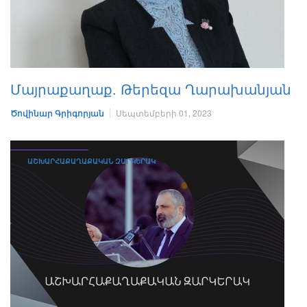
Մայրաքաղաք. Թերեզա Ղարախանյան
Ծովինար Գրիգորյան
Սեպտեմբերի 01, 2023
ԱՇԽԱՐՀԱՔԱՂԱՔԱԿԱՆ ԶԱՐԿԵՐԱԿ