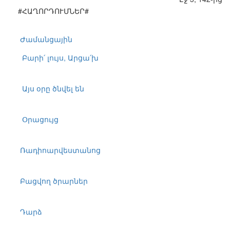
#ՀԱՂՈՐԴՈՒՄՆԵՐ#
Ժամանցային
Բարի՛ լույս, Արցա՛խ
Այս օրը ծնվել են
Օրացույց
Ռադիոարվեստանոց
Բացվող ծրարներ
Դարձ