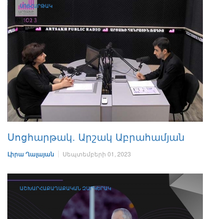
ՍՈՑՀԱՐԹԱԿ
Սոցհարթակ. Արշակ Աբրահամյան
Լիրա Ղալայան
Սեպտեմբերի 01, 2023
ԱՇԽԱՐՀԱՔԱՂԱՔԱԿԱՆ ԶԱՐԿԵՐԱԿ