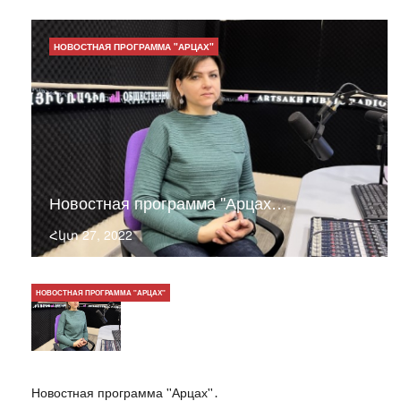
НОВОСТНАЯ ПРОГРАММА "АРЦАХ"
Новостная программа ''Арцах…
Հկտ 27, 2022
НОВОСТНАЯ ПРОГРАММА "АРЦАХ"
Новостная программа ''Арцах''․