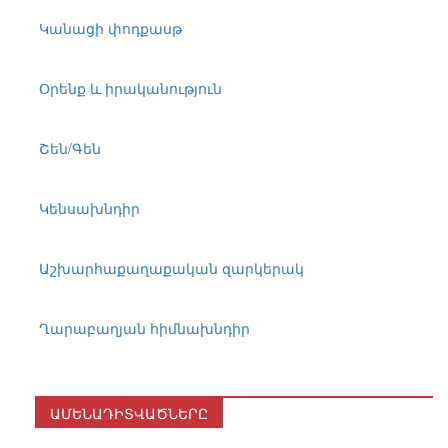
Կանացի փոդքասթ
Օրենք և իրականություն
Շեն/Գեն
Կենսախնդիր
Աշխարհաքաղաքական զարկերակ
Ղարաբաղյան հիմնախնդիր
ԱՄԵՆԱԴԻՏՎԱԾՆԵՐԸ