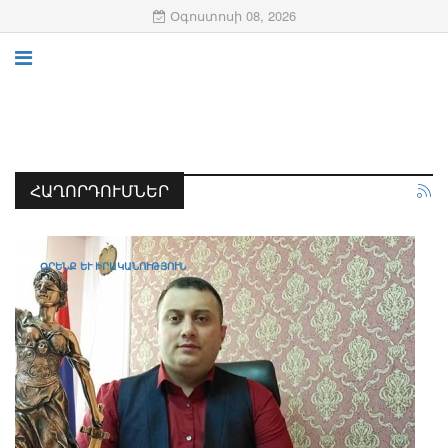
Օգոստոսի 08, 2026
ՀԱՂՈՐԴՈՒՄՆԵՐ
ՕՐԵՆՔ ԵՒ ԻՐԱԿԱՆՈՒԹՅՈՒՆ