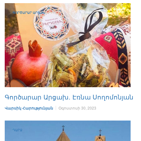
ԳՈՐԾԱՐԱՐ ԱՐՑԱԽ
Գործարար Արցախ. Էռնա Սողոմոնյան
Վարսիկ Հարությունյան
Օգոստոսի 30, 2023
ԴԱՐՁ