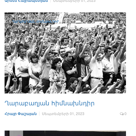
Արսեն Հայրապետյան
Սեպտեմբերի 01, 2023
ՂԱՐԱԲԱՂՅԱՆ ՀԻՄՆԱԽՆԴԻՐ
Ղարաբաղյան հիմնախնդիր
Հրայր Փաշայան
Սեպտեմբերի 01, 2023
0