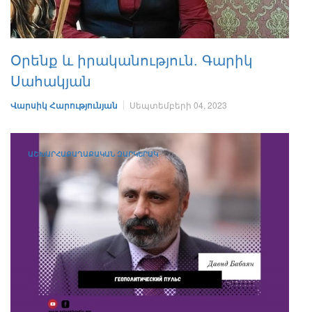
Օրենք և իրականություն. Գարիկ
Սահակյան
Վարսիկ Հարությունյան
Սեպտեմբերի 04, 2023
ԱՇԽԱՐՀԱՔԱՂԱՔԱԿԱՆ ԶԱՐԿԵՐԱԿ