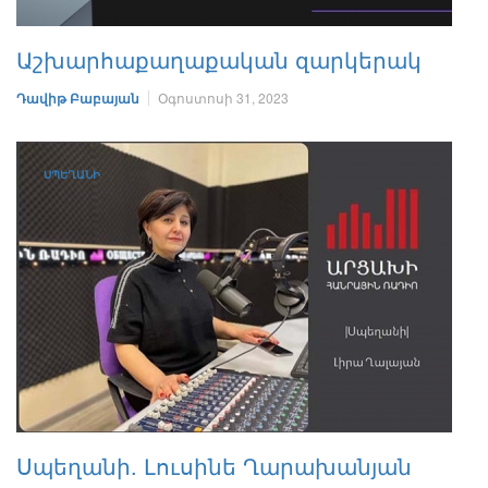
Աշխարհաքաղաքական զարկերակ
Դավիթ Բաբայան
Օգոստոսի 31, 2023
ՍՊԵՂԱՆԻ
Սպեղանի. Լուսինե Ղարախանյան