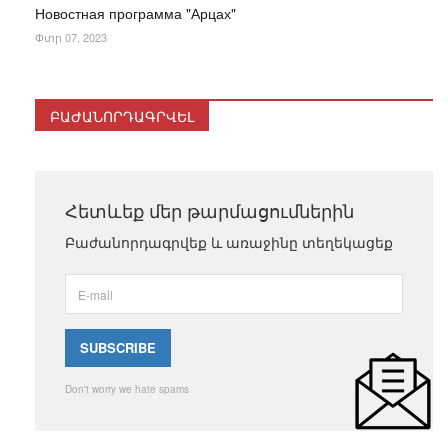
Новостная программа "Арцах"
Փտր 07, 2023
ԲԱԺԱՆՈՐԴԱԳՐՎԵԼ
Հետևեք մեր թարմացումներին
Բաժանորդագրվեք և առաջինը տեղեկացեք
Don't worry we hate spams