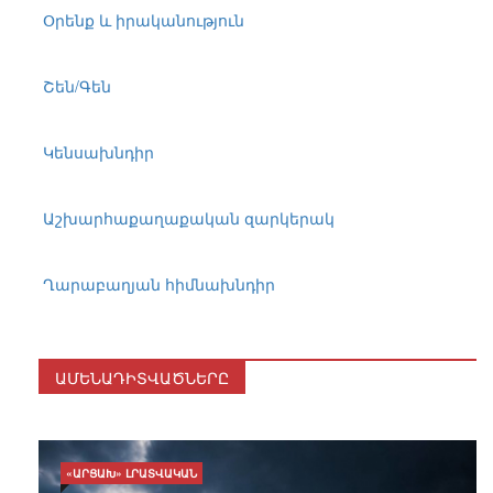
Օրենք և իրականություն
Շեն/Գեն
Կենսախնդիր
Աշխարհաքաղաքական զարկերակ
Ղարաբաղյան հիմնախնդիր
ԱՄԵՆԱԴԻՏՎԱԾՆԵՐԸ
«ԱՐՑԱԽ» ԼՐԱՏՎԱԿԱՆ