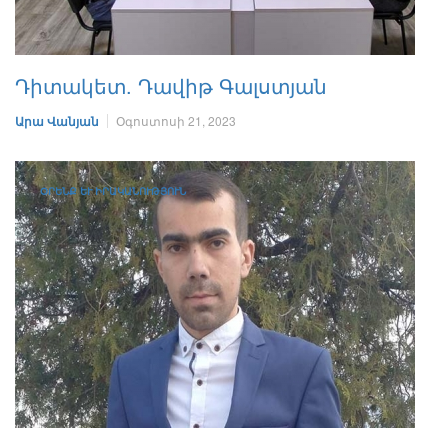
Դիտակետ. Դավիթ Գալստյան
Արա Վանյան
Օգոստոսի 21, 2023
ՕՐԵՆՔ ԵՒ ԻՐԱԿԱՆՈՒԹՅՈՒՆ