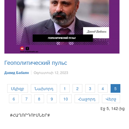
Геополитический пульс
Давид Бабаян
Օգոստոսի 12, 2023
Սկիզբ
Նախորդ
1
2
3
4
5
6
7
8
9
10
Հաջորդ
Վերջ
Էջ 5, 142-ից
#ՀԱՂՈՐԴՈՒՄՆԵՐ#