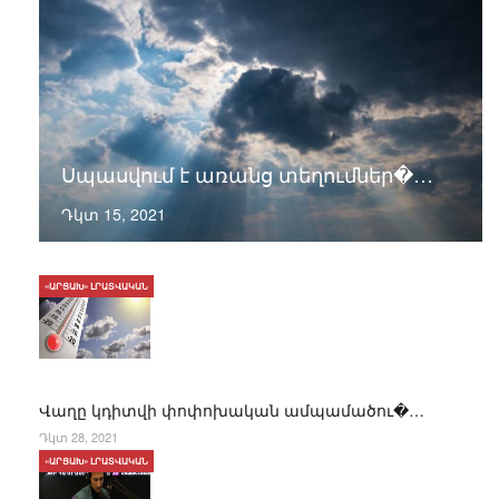
Սպասվում է առանց տեղումներ�…
Դկտ 15, 2021
«ԱՐՑԱԽ» ԼՐԱՏՎԱԿԱՆ
Վաղը կդիտվի փոփոխական ամպամածու�…
Դկտ 28, 2021
«ԱՐՑԱԽ» ԼՐԱՏՎԱԿԱՆ