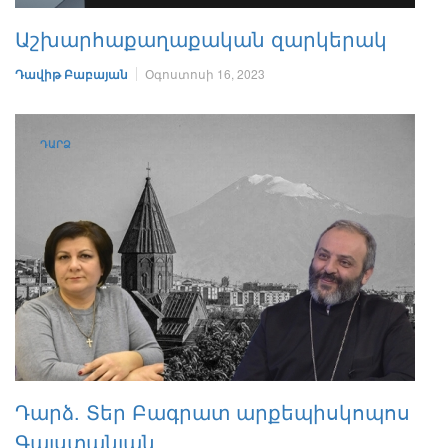
Աշխարհաքաղաքական զարկերակ
Դավիթ Բաբայան
Օգոստոսի 16, 2023
ԴԱՐՁ
Դարձ. Տեր Բագրատ արքեպիսկոպոս
Գալստանյան