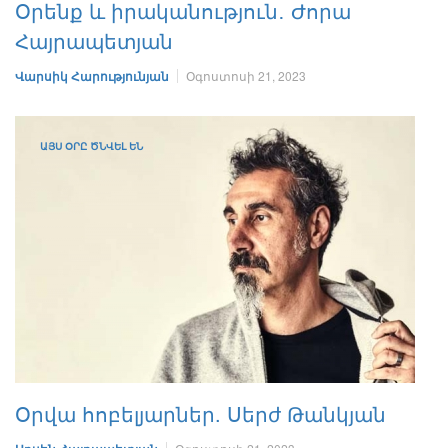
Օրենք և իրականություն․ Ժորա
Հայրապետյան
Վարսիկ Հարությունյան
Օգոստոսի 21, 2023
ԱՅՍ ՕՐԸ ԾՆՎԵԼ ԵՆ
Օրվա հոբելյարներ. Սերժ Թանկյան