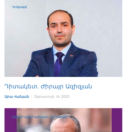
ԴԻՏԱԿԵՏ
Դիտակետ. Ժիրայր Ազիզյան
Արա Վանյան
Օգոստոսի 14, 2023
ԱՇԽԱՐՀԱՔԱՂԱՔԱԿԱՆ ԶԱՐԿԵՐԱԿ