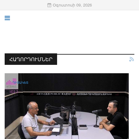
Օգոստոսի 09, 2026
ՀԱՂՈՐԴՈՒՄՆԵՐ
ԴԻՏԱԿԵՏ