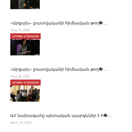
«Արցախ» լրատվականի հիմնական թող�…
Հնվ 15, 2022
«ԱՐՑԱԽ» ԼՐԱՏՎԱԿԱՆ
«Արցախ» լրատվականի հիմնական թող�…
Հնվ 25, 2022
«ԱՐՑԱԽ» ԼՐԱՏՎԱԿԱՆ
ԱՀ նախագահը պետական պարգևներ է հ�…
Փտր 10, 2022