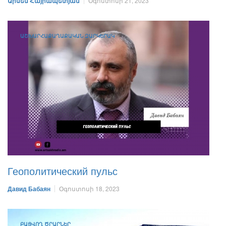
Արսեն Հայրապետյան
Օգոստոսի 21, 2023
ԱՇԽԱՐՀԱՔԱՂԱՔԱԿԱՆ ԶԱՐԿԵՐԱԿ
Геополитический пульс
Давид Бабаян
Օգոստոսի 18, 2023
ԲԱՑՎՈՂ ԾՐԱՐՆԵՐ