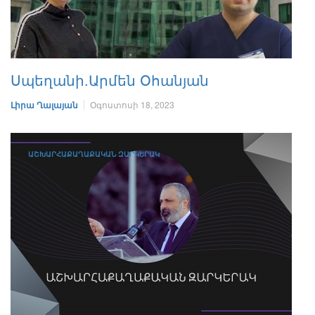
Սպեղանի.Արմեն Օհանյան
Լիրա Ղալայան
Օգոստոսի 18, 2023
ԱՇԽԱՐՀԱՔԱՂԱՔԱԿԱՆ ԶԱՐԿԵՐԱԿ