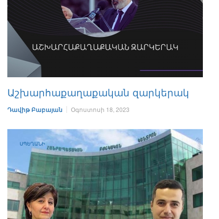
Աշխարհաքաղաքական զարկերակ
Դավիթ Բաբայան
Օգոստոսի 18, 2023
ՍՊԵՂԱՆԻ