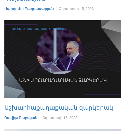
Վարդուհի Բաղդասարյան
Օգոստոսի 15, 2023
ԱՇԽԱՐՀԱՔԱՂԱՔԱԿԱՆ ԶԱՐԿԵՐԱԿ
Աշխարհաքաղաքական զարկերակ
Դավիթ Բաբայան
Օգոստոսի 15, 2023