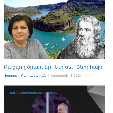
Բացվող ծրարներ․ Ներսես Շնորհալի
Վարդուհի Բաղդասարյան
Օգոստոսի 18, 2023
ԱՇԽԱՐՀԱՔԱՂԱՔԱԿԱՆ ԶԱՐԿԵՐԱԿ