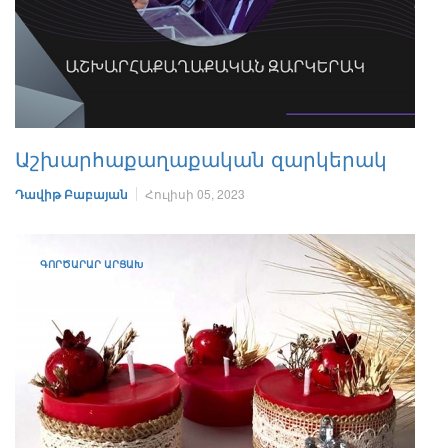
Աշխարհաքաղաքական զարկերակ
Դավիթ Բաբայան
Հուլիսի 05, 2023
ԳՈՐԾԱՐԱՐ ԱՐՑԱԽ