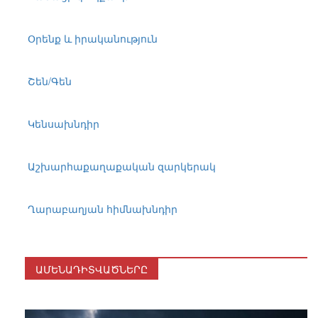
Օրենք և իրականություն
Շեն/Գեն
Կենսախնդիր
Աշխարհաքաղաքական զարկերակ
Ղարաբաղյան հիմնախնդիր
ԱՄԵՆԱԴԻՏՎԱԾՆԵՐԸ