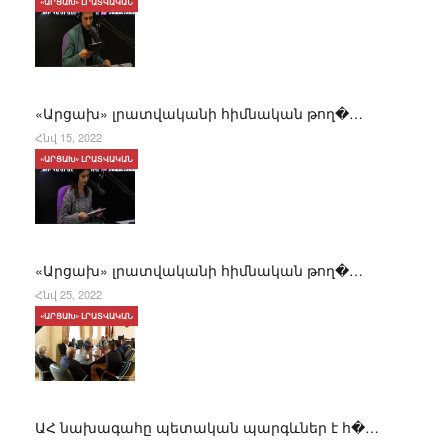
«ԱՐՑԱԽ» ԼՐԱՏՎԱԿԱՆ
«Արցախ» լրատվականի հիմնական թող�…
Հնվ 15, 2022
«ԱՐՑԱԽ» ԼՐԱՏՎԱԿԱՆ
«Արցախ» լրատվականի հիմնական թող�…
Հնվ 25, 2022
«ԱՐՑԱԽ» ԼՐԱՏՎԱԿԱՆ
ԱՀ նախագահը պետական պարգևներ է հ�…