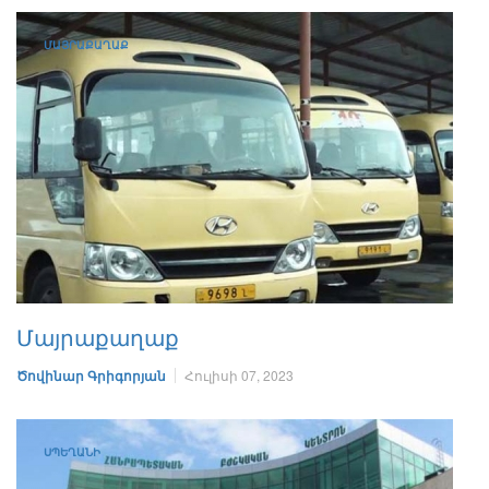
ՄԱՅՐԱՔԱՂԱՔ
Մայրաքաղաք
Ծովինար Գրիգորյան
Հուլիսի 07, 2023
ՍՊԵՂԱՆԻ