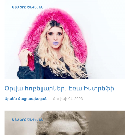
ԱՅՍ ՕՐԸ ԾՆՎԵԼ ԵՆ
Օրվա հոբելյարներ. Էռա Իստրեֆի
Արսեն Հայրապետյան
Հուլիսի 04, 2023
ԱՅՍ ՕՐԸ ԾՆՎԵԼ ԵՆ