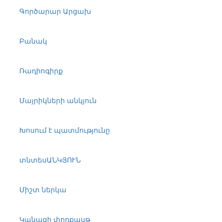
Գործարար Արցախ
Բանակ
Ռադիոգիրք
Մայրիկների անկյուն
Խոսում է պատմությունը
տնտեսԱՆԿՅՈՒՆ
Միշտ ներկա
Կանացի փոդքասթ