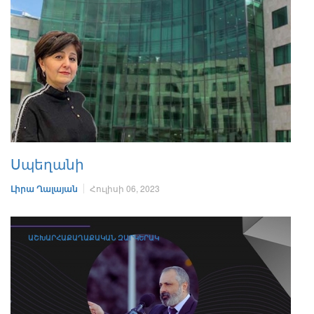
Սպեղանի
Լիրա Ղալայան
Հուլիսի 06, 2023
ԱՇԽԱՐՀԱՔԱՂԱՔԱԿԱՆ ԶԱՐԿԵՐԱԿ