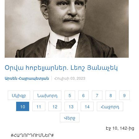
Օրվա հոբելյարներ. Լեոշ Յանաչեկ
Արսեն Հայրապետյան
Հուլիսի 03, 2023
Սկիզբ
Նախորդ
5
6
7
8
9
10
11
12
13
14
Հաջորդ
Վերջ
Էջ 10, 142-ից
#ՀԱՂՈՐԴՈՒՄՆԵՐ#