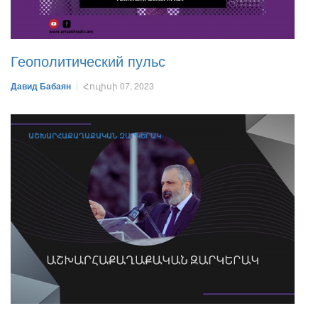
Геополитический пульс
Давид Бабаян
Հուլիսի 07, 2023
ԱՇԽԱՐՀԱՔԱՂԱՔԱԿԱՆ ԶԱՐԿԵՐԱԿ