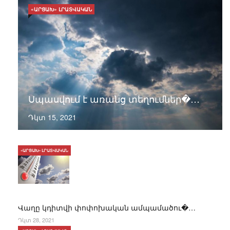
«ԱՐՑԱԽ» ԼՐԱՏՎԱԿԱՆ
Սպասվում է առանց տեղումներ�…
Դկտ 15, 2021
«ԱՐՑԱԽ» ԼՐԱՏՎԱԿԱՆ
Վաղը կդիտվի փոփոխական ամպամածու�…
Դկտ 28, 2021