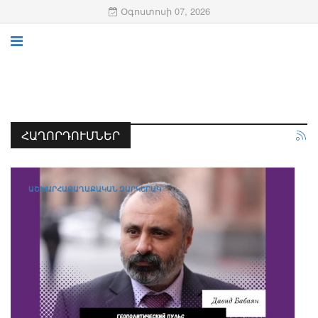
Օգոստոսի 07, 2026
ՀԱՂՈՐԴՈՒՄՆԵՐ
ԱՇԽԱՐՀԱՔԱՂԱՔԱԿԱՆ ԶԱՐԿԵՐԱԿ