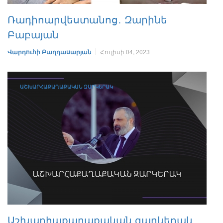
Ռադիոարվեստանոց․ Զարինե
Բաբայան
Վարդուհի Բաղդասարյան
Հուլիսի 04, 2023
ԱՇԽԱՐՀԱՔԱՂԱՔԱԿԱՆ ԶԱՐԿԵՐԱԿ
Աշխարհաքաղաքական զարկերակ