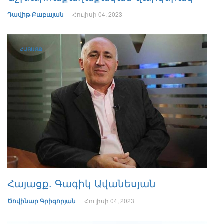
Դավիթ Բաբայան
Հուլիսի 04, 2023
ՀԱՅԱՑՔ
Հայացք. Գագիկ Ավանեսյան
Ծովինար Գրիգորյան
Հուլիսի 04, 2023