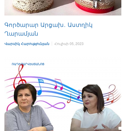
Գործարար Արցախ․ Աստղիկ
Ղարամյան
Վարսիկ Հարությունյան
Հուլիսի 05, 2023
ՌԱԴԻՈԱՐՎԵՍՏԱՆՈՑ