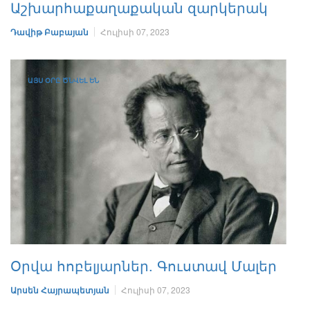
Աշխարհաքաղաքական զարկերակ
Դավիթ Բաբայան
Հուլիսի 07, 2023
ԱՅՍ ՕՐԸ ԾՆՎԵԼ ԵՆ
Օրվա հոբելյարներ. Գուստավ Մալեր
Արսեն Հայրապետյան
Հուլիսի 07, 2023