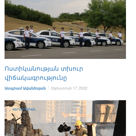
Ոստիկանության տխուր
վիճակագրությունը
Ասպրամ Ավանեսյան
Օգոստոսի 17, 2022
ՎԵՐԼՈՒԾԱԿԱՆ