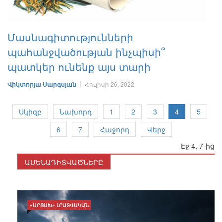
Մասնագիտությունների
պահանջվածության ինչպիսի՞
պատկեր ունենք այս տարի
Վիկտորյա Սարգսյան
Հուլիսի 26, 2022
Սկիզբ
Նախորդ
1
2
3
4
5
6
7
Հաջորդ
Վերջ
Էջ 4, 7-ից
ԱՄԵՆԱԴԻՏՎԱԾՆԵՐԸ
«ԱՐՑԱԽ» ԼՐԱՏՎԱԿԱՆ