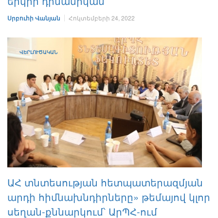
երկրի դինամիկան
Սրբուհի Վանյան
Հոկտեմբերի 24, 2022
ՎԵՐԼՈՒԾԱԿԱՆ
ԱՀ տնտեսության հետպատերազմյան
արդի հիմնախնդիրները» թեմայով կլոր
սեղան-քննարկում՝ ԱրՊՀ-ում