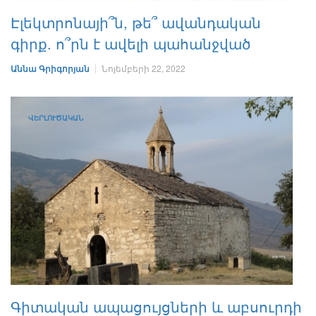
Էլեկտրոնայի՞ն, թե՞ ավանդական
գիրք. ո՞րն է ավելի պահանջված
Աննա Գրիգորյան
Նոյեմբերի 22, 2022
ՎԵՐԼՈՒԾԱԿԱՆ
Գիտական ապացույցների և աբսուրդի