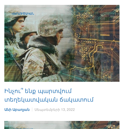
ՎԵՐԼՈՒԾԱԿԱՆ
Ինչու՞ ենք պարտվում
տեղեկատվական ճակատում
Անի Աբաղյան
Սեպտեմբերի 13, 2022