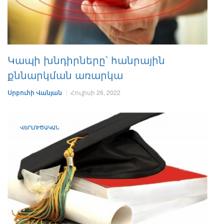
Կապի խնդիրները՝ հանրային
քննարկման առարկա
Սրբուհի Վանյան
Հուլիսի 26, 2022
ՎԵՐԼՈՒԾԱԿԱՆ