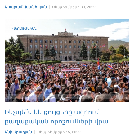
Ասպրամ Ավանեսյան
Սեպտեմբերի 30, 2022
ՎԵՐԼՈՒԾԱԿԱՆ
Ինչպե՞ս են ցույցերը ազդում
քաղաքական որոշումների վրա
Անի Աբաղյան
Սեպտեմբերի 15, 2022