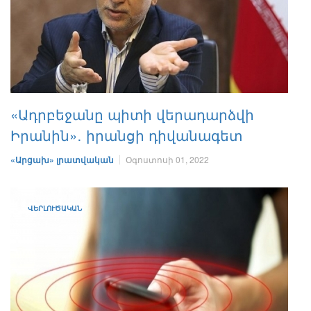
«Ադրբեջանը պիտի վերադարձվի
Իրանին»․ իրանցի դիվանագետ
«Արցախ» լրատվական
Օգոստոսի 01, 2022
ՎԵՐԼՈՒԾԱԿԱՆ