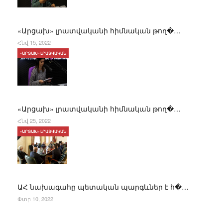
«Արցախ» լրատվականի հիմնական թող�…
Հնվ 15, 2022
«ԱՐՑԱԽ» ԼՐԱՏՎԱԿԱՆ
«Արցախ» լրատվականի հիմնական թող�…
Հնվ 25, 2022
«ԱՐՑԱԽ» ԼՐԱՏՎԱԿԱՆ
ԱՀ նախագահը պետական պարգևներ է հ�…
Փտր 10, 2022