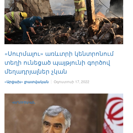
«Սուրմալու» առևտրի կենտրոնում
տեղի ունեցած պայթյունի գործով
մեղադրյալներ չկան
«Արցախ» լրատվական
Օգոստոսի 17, 2022
ՎԵՐԼՈՒԾԱԿԱՆ