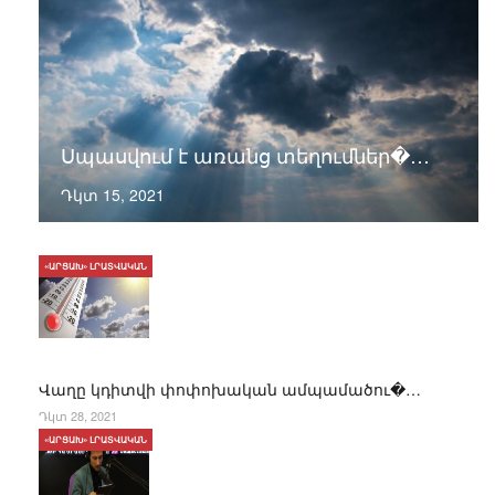
Սպասվում է առանց տեղումներ�…
Դկտ 15, 2021
«ԱՐՑԱԽ» ԼՐԱՏՎԱԿԱՆ
Վաղը կդիտվի փոփոխական ամպամածու�…
Դկտ 28, 2021
«ԱՐՑԱԽ» ԼՐԱՏՎԱԿԱՆ