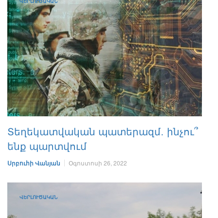
ՎԵՐԼՈՒԾԱԿԱՆ
Տեղեկատվական պատերազմ․ ինչու՞
ենք պարտվում
Սրբուհի Վանյան
Օգոստոսի 26, 2022
ՎԵՐԼՈՒԾԱԿԱՆ