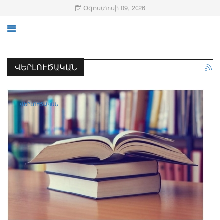
Օգոստոսի 09, 2026
ՎԵՐԼՈՒԾԱԿԱՆ
ՎԵՐԼՈՒԾԱԿԱՆ