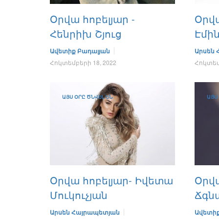
Օրվա հոբելյար -
Օրվա
Հենրիխ Շյուց
Էմի
Ավետիք Բադալյան
Արսեն
Հոկտեմբերի 18, 2022
Հոկտեմբ
ԱՅՍ ՕՐԸ ԾՆՎԵԼ ԵՆ
ԱՅՍ
Օրվա հոբելյար- Իվետա
Օրվա
Մուկուչյան
Ճգն
Արսեն Հայրապետյան
Ավետիք