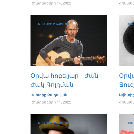
Հոկտեմբերի 14, 2022
Հոկտեմբ
ԱՅՍ ՕՐԸ ԾՆՎԵԼ ԵՆ
ԱՅՍ
Օրվա հոբելյար - Ժան
Օրվա
Ժակ Գոլդման
Ջու
Ավետիք Բադալյան
Ավետիք
Հոկտեմբերի 11, 2022
Հոկտեմբ
ԱՅՍ ՕՐԸ ԾՆՎԵԼ ԵՆ
ԱՅՍ