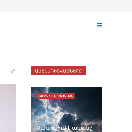
ԱՄԵՆԱԴԻՏՎԱԾՆԵՐԸ
«ԱՐՑԱԽ» ԼՐԱՏՎԱԿԱՆ
Սպասվում է առանց