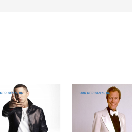
 ՕՐԸ ԾՆՎԵԼ ԵՆ
ԱՅՍ ՕՐԸ ԾՆՎԵԼ ԵՆ