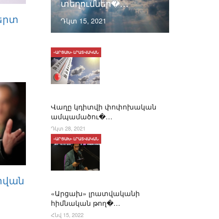
տեղումներ�…
Բերտ
Դկտ 15, 2021
«ԱՐՑԱԽ» ԼՐԱՏՎԱԿԱՆ
Վաղը կդիտվի փոփոխական
ամպամածու�…
Դկտ 28, 2021
«ԱՐՑԱԽ» ԼՐԱՏՎԱԿԱՆ
Ջիվան
«Արցախ» լրատվականի
հիմնական թող�…
Հնվ 15, 2022