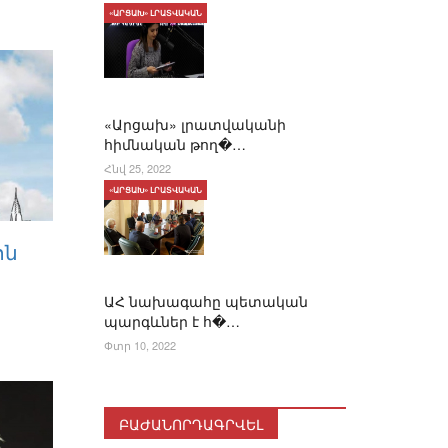
«ԱՐՑԱԽ» ԼՐԱՏՎԱԿԱՆ
«Արցախ» լրատվականի
հիմնական թող�…
Հնվ 25, 2022
«ԱՐՑԱԽ» ԼՐԱՏՎԱԿԱՆ
ոն
ԱՀ նախագահը պետական
պարգևներ է հ�…
Փտր 10, 2022
ԲԱԺԱՆՈՐԴԱԳՐՎԵԼ