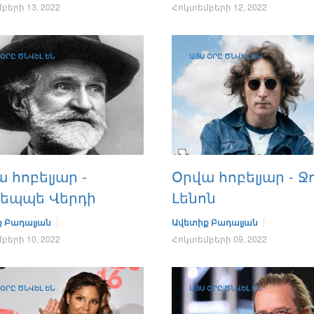
երի 13, 2022
Հոկտեմբերի 12, 2022
 ՕՐԸ ԾՆՎԵԼ ԵՆ
ԱՅՍ ՕՐԸ ԾՆՎԵԼ ԵՆ
 հոբելյար -
Օրվա հոբելյար - Ջ
զեպպե Վերդի
Լենոն
 Բադալյան
Ավետիք Բադալյան
երի 10, 2022
Հոկտեմբերի 09, 2022
 ՕՐԸ ԾՆՎԵԼ ԵՆ
ԱՅՍ ՕՐԸ ԾՆՎԵԼ ԵՆ