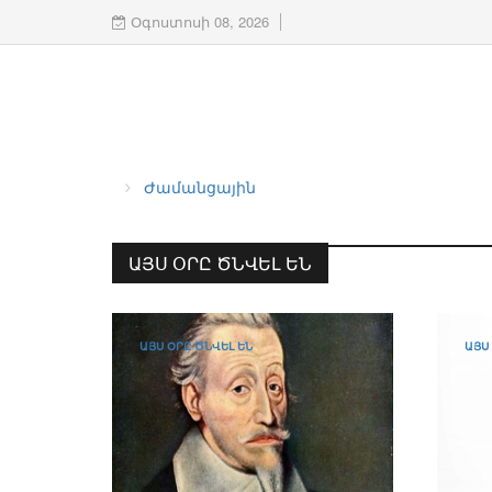
Օգոստոսի 08, 2026
Ժամանցային
ԱՅՍ ՕՐԸ ԾՆՎԵԼ ԵՆ
ԱՅՍ ՕՐԸ ԾՆՎԵԼ ԵՆ
ԱՅՍ