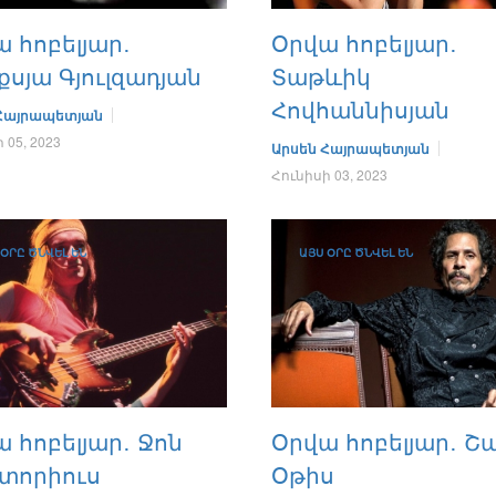
 հոբելյար․
Օրվա հոբելյար․
սյա Գյուլզադյան
Տաթևիկ
Հովհաննիսյան
 Հայրապետյան
 05, 2023
Արսեն Հայրապետյան
Հունիսի 03, 2023
 ՕՐԸ ԾՆՎԵԼ ԵՆ
ԱՅՍ ՕՐԸ ԾՆՎԵԼ ԵՆ
 հոբելյար․ Ջոն
Օրվա հոբելյար․ Շ
տորիուս
Օթիս