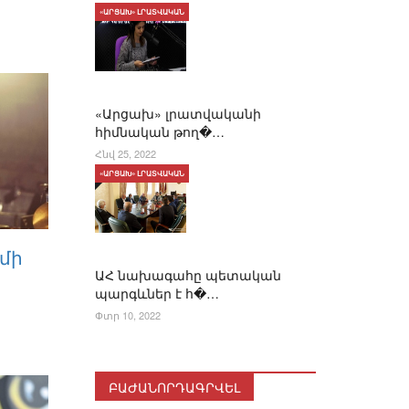
«ԱՐՑԱԽ» ԼՐԱՏՎԱԿԱՆ
«Արցախ» լրատվականի
հիմնական թող�…
Հնվ 25, 2022
«ԱՐՑԱԽ» ԼՐԱՏՎԱԿԱՆ
իմի
ԱՀ նախագահը պետական
պարգևներ է հ�…
Փտր 10, 2022
ԲԱԺԱՆՈՐԴԱԳՐՎԵԼ