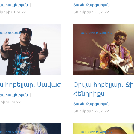
 Հայրապետյան
Տաթև Զարգարյան
երի 01, 2022
Նոյեմբերի 30, 2022
 ՕՐԸ ԾՆՎԵԼ ԵՆ
ԱՅՍ ՕՐԸ ԾՆՎԵԼ ԵՆ
ա հոբելյար․ Սավաժ
Օրվա հոբելյար․ Ջ
Հենդրիքս
 Հայրապետյան
րի 28, 2022
Տաթև Զարգարյան
Նոյեմբերի 27, 2022
 ՕՐԸ ԾՆՎԵԼ ԵՆ
ԱՅՍ ՕՐԸ ԾՆՎԵԼ ԵՆ