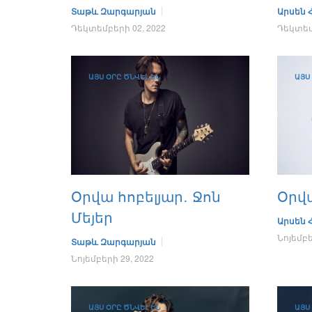
Տաթև Զարգարյան
Արսեն
Դեկտեմբերի 02, 2022
Դեկտեմբ
ԱՅՍ ՕՐԸ ԾՆՎԵԼ ԵՆ
ԱՅՍ
Օրվա հոբելյար․ Ջոն
Օրվ
Մեյեր
Արսեն
Նոյեմբե
Տաթև Զարգարյան
Նոյեմբերի 29, 2022
ԱՅՍ ՕՐԸ ԾՆՎԵԼ ԵՆ
ԱՅՍ