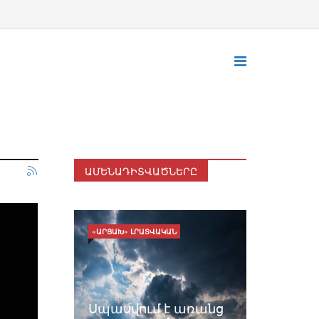
ԱՄԵՆԱԴԻՏՎԱԾՆԵՐԸ
«ԱՐՑԱԽ» ԼՐԱՏՎԱԿԱՆ
Սպասվում է առանց