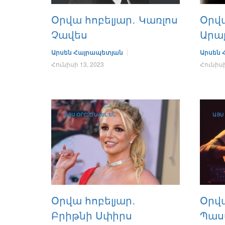
Օրվա հոբելյար․ Կառլոս
Օրվա
Չավես
Արաք
Արսեն Հայրապետյան
Արսեն
Հունիսի 13, 2023
Հունիսի
ԱՅՍ ՕՐԸ ԾՆՎԵԼ ԵՆ
ԱՅՍ
Օրվա հոբելյար․
Օրվա
Բրիթնի Սփիրս
Պաս