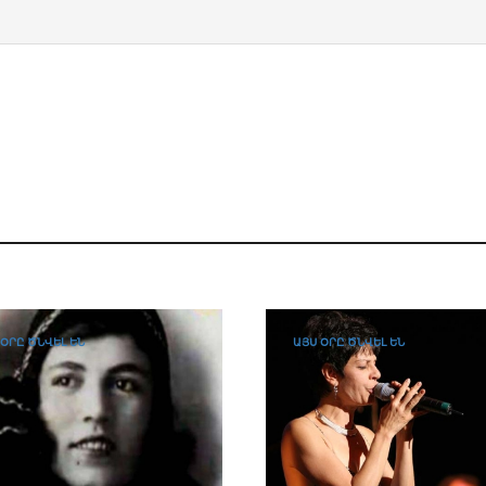
 ՕՐԸ ԾՆՎԵԼ ԵՆ
ԱՅՍ ՕՐԸ ԾՆՎԵԼ ԵՆ