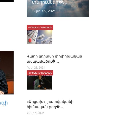
տեղումներ�…
Դկտ 15, 2021
«ԱՐՑԱԽ» ԼՐԱՏՎԱԿԱՆ
Վաղը կդիտվի փոփոխական
ամպամածու�…
Դկտ 28, 2021
«ԱՐՑԱԽ» ԼՐԱՏՎԱԿԱՆ
ագի
«Արցախ» լրատվականի
հիմնական թող�…
Հնվ 15, 2022