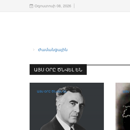
Օգոստոսի 08, 2026
Ժամանցային
ԱՅՍ ՕՐԸ ԾՆՎԵԼ ԵՆ
ԱՅՍ ՕՐԸ ԾՆՎԵԼ ԵՆ
ԱՅՍ