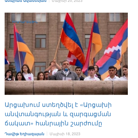
Ասպրամ Ավանեսյան
Մայիսի 20, 2023
ԻՐԱԴԱՐՁԱՅԻՆ
Արցախում ստեղծվել է «Արցախի
անվտանգության և զարգացման
ճակատ» հանրային շարժումը
Դավիթ Եղիազայան
Մայիսի 18, 2023