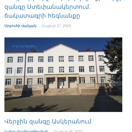
զանգը Ստեփանակերտում․
ճակատագրի հեգնանքը
Սրբուհի Վանյան
Մայիսի 27, 2023
ԻՐԱԴԱՐՁԱՅԻՆ
Վերջին զանգը Ասկերանում
Լանա Համբարձումյան
Մայիսի 26, 2023