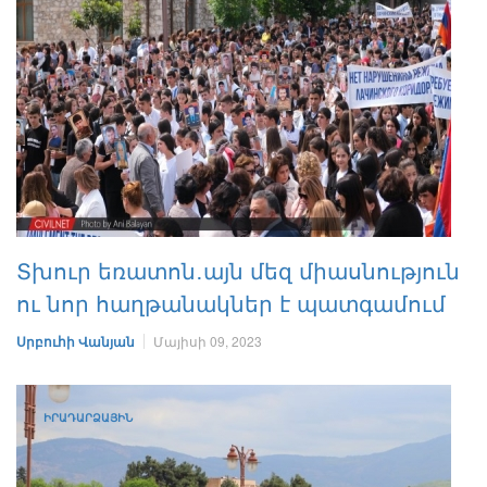
Տխուր եռատոն․այն մեզ միասնություն
ու նոր հաղթանակներ է պատգամում
Սրբուհի Վանյան
Մայիսի 09, 2023
ԻՐԱԴԱՐՁԱՅԻՆ