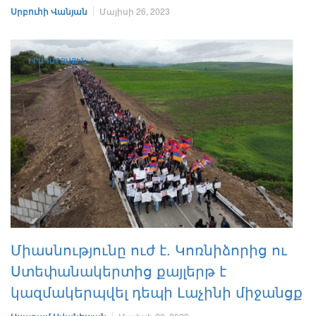
Սրբուհի Վանյան
Մայիսի 26, 2023
ԻՐԱԴԱՐՁԱՅԻՆ
Միասնությունը ուժ է. Կոռնիձորից ու
Ստեփանակերտից քայլերթ է
կազմակերպվել դեպի Լաչինի միջանցք