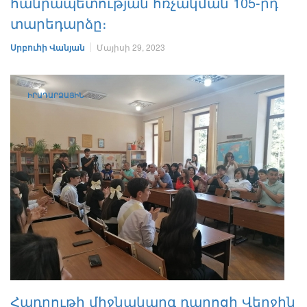
հանրապետության հռչակման 105-րդ
տարեդարձը։
Սրբուհի Վանյան
Մայիսի 29, 2023
ԻՐԱԴԱՐՁԱՅԻՆ
Հադրութի միջնակարգ դպրոցի Վերջին