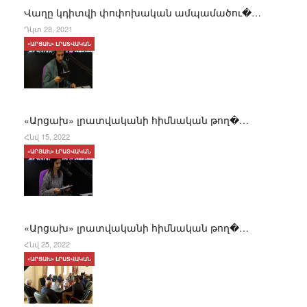
Վաղը կդիտվի փոփոխական ամպամածու�…
Դկտ 28, 2021
«ԱՐՑԱԽ» ԼՐԱՏՎԱԿԱՆ
«Արցախ» լրատվականի հիմնական թող�…
Հնվ 15, 2022
«ԱՐՑԱԽ» ԼՐԱՏՎԱԿԱՆ
«Արցախ» լրատվականի հիմնական թող�…
Հնվ 25, 2022
«ԱՐՑԱԽ» ԼՐԱՏՎԱԿԱՆ