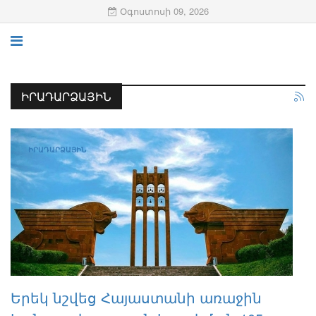
Օգոստոսի 09, 2026
ԻՐԱԴԱՐՁԱՅԻՆ
ԻՐԱԴԱՐՁԱՅԻՆ
Երեկ նշվեց Հայաստանի առաջին