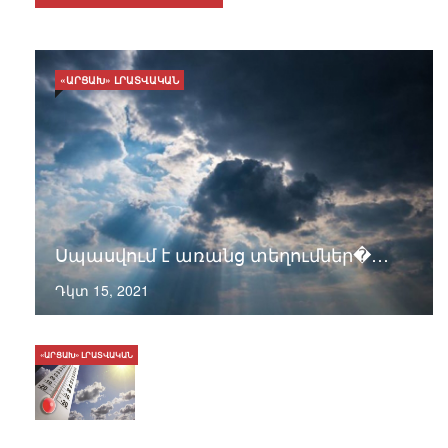
«ԱՐՑԱԽ» ԼՐԱՏՎԱԿԱՆ
Սպասվում է առանց տեղումներ�…
Դկտ 15, 2021
«ԱՐՑԱԽ» ԼՐԱՏՎԱԿԱՆ