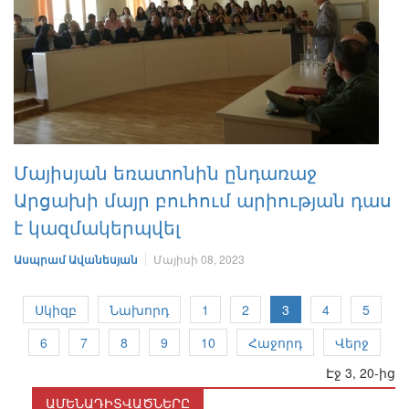
Մայիսյան եռատոնին ընդառաջ
Արցախի մայր բուհում արիության դաս
է կազմակերպվել
Ասպրամ Ավանեսյան
Մայիսի 08, 2023
Սկիզբ
Նախորդ
1
2
3
4
5
6
7
8
9
10
Հաջորդ
Վերջ
Էջ 3, 20-ից
ԱՄԵՆԱԴԻՏՎԱԾՆԵՐԸ