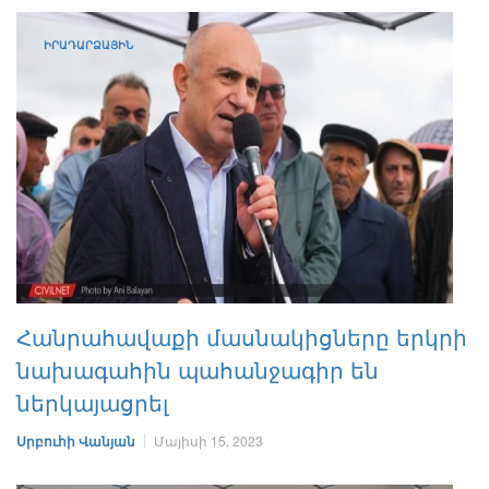
ԻՐԱԴԱՐՁԱՅԻՆ
Հանրահավաքի մասնակիցները երկրի
նախագահին պահանջագիր են
ներկայացրել
Սրբուհի Վանյան
Մայիսի 15, 2023