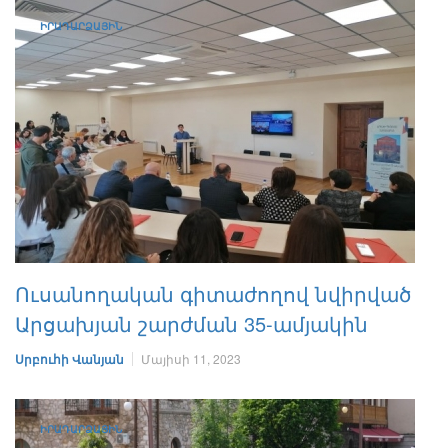
ԻՐԱԴԱՐՁԱՅԻՆ
Ուսանողական գիտաժողով նվիրված
Արցախյան շարժման 35-ամյակին
Սրբուհի Վանյան
Մայիսի 11, 2023
ԻՐԱԴԱՐՁԱՅԻՆ