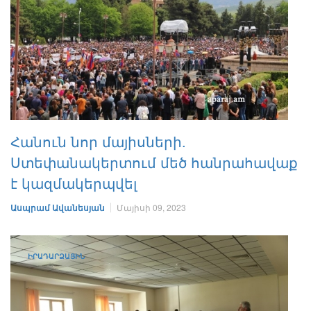
Հանուն նոր մայիսների.
Ստեփանակերտում մեծ հանրահավաք
է կազմակերպվել
Ասպրամ Ավանեսյան
Մայիսի 09, 2023
ԻՐԱԴԱՐՁԱՅԻՆ