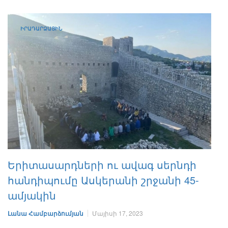
ԻՐԱԴԱՐՁԱՅԻՆ
Երիտասարդների ու ավագ սերնդի
հանդիպումը Ասկերանի շրջանի 45-
ամյակին
Լանա Համբարձումյան
Մայիսի 17, 2023