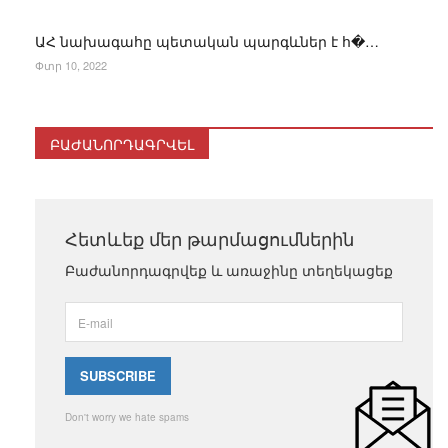
ԱՀ նախագահը պետական պարգևներ է հ�…
Փտր 10, 2022
ԲԱԺԱՆՈՐԴԱԳՐՎԵԼ
Հետևեք մեր թարմացումներին
Բաժանորդագրվեք և առաջինը տեղեկացեք
Don't worry we hate spams