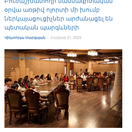
Բուժաշխատողի մասնագիտական
օրվա առթիվ ոլորտի մի խումբ
ներկայացուցիչներ արժանացել են
պետական պարգևների
Վիկտորյա Սարգսյան
Հունիսի 21, 2023
ԻՐԱԴԱՐՁԱՅԻՆ