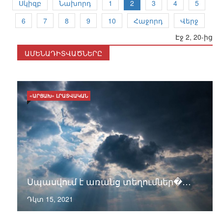
Սկիզբ
Նախորդ
1
2
3
4
5
6
7
8
9
10
Հաջորդ
Վերջ
Էջ 2, 20-ից
ԱՄԵՆԱԴԻՏՎԱԾՆԵՐԸ
«ԱՐՑԱԽ» ԼՐԱՏՎԱԿԱՆ
Սպասվում է առանց տեղումներ�…
Դկտ 15, 2021