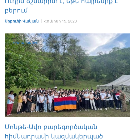
Ուղին ճշմարիտ է, եթե հայրենիք է
բերում
Սրբուհի Վանյան
Հունիսի 15, 2023
ԻՐԱԴԱՐՁԱՅԻՆ
Մոնթե-Ավո բարեգործական
հիմնադրամի կազմակերպած