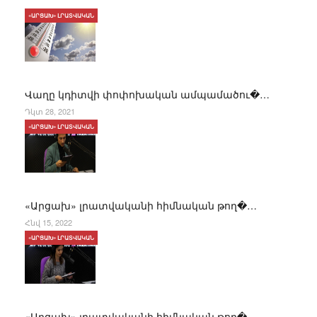
«ԱՐՑԱԽ» ԼՐԱՏՎԱԿԱՆ
Վաղը կդիտվի փոփոխական ամպամածու�…
Դկտ 28, 2021
«ԱՐՑԱԽ» ԼՐԱՏՎԱԿԱՆ
«Արցախ» լրատվականի հիմնական թող�…
Հնվ 15, 2022
«ԱՐՑԱԽ» ԼՐԱՏՎԱԿԱՆ
«Արցախ» լրատվականի հիմնական թող�…