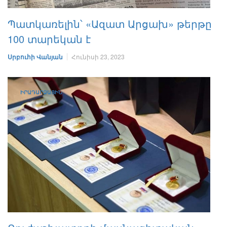
Պատկառելին՝ «Ազատ Արցախ» թերթը
100 տարեկան է
Սրբուհի Վանյան
Հունիսի 23, 2023
ԻՐԱԴԱՐՁԱՅԻՆ