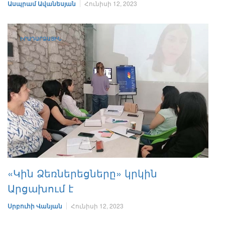
Ասպրամ Ավանեսյան
Հունիսի 12, 2023
ԻՐԱԴԱՐՁԱՅԻՆ
«Կին Ձեռներեցները» կրկին
Արցախում է
Սրբուհի Վանյան
Հունիսի 12, 2023