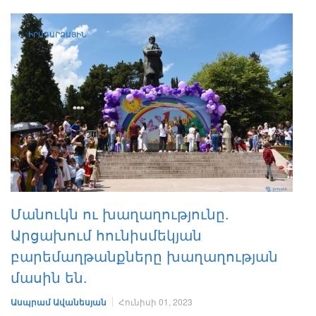
ԻՐԱԴԱՐՁԱՅԻՆ
Մանուկն ու խաղաղությունը.
Արցախում հունիսմեկյան
բարեմաղթանքները խաղաղության
մասին են.
Ասպրամ Ավանեսյան
Հունիսի 01, 2023