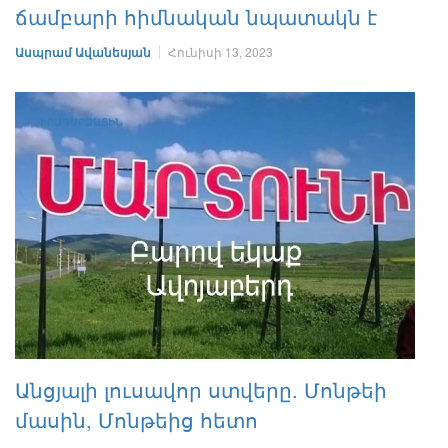
ճամբարի հիմնական նպատակն է
Ասպրամ Ավանեսյան
Հունիսի 13, 2023
ԻՐԱԴԱՐՁԱՅԻՆ
Անցյալի լուսավոր ստվերը. Մոնթեի
մասին, Մոնթեից հետո