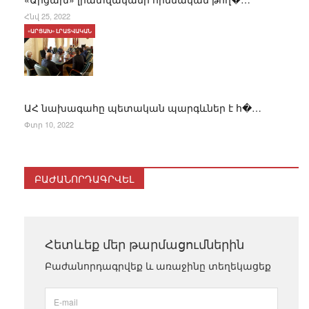
Հնվ 25, 2022
«ԱՐՑԱԽ» ԼՐԱՏՎԱԿԱՆ
ԱՀ նախագահը պետական պարգևներ է հ�…
Փտր 10, 2022
ԲԱԺԱՆՈՐԴԱԳՐՎԵԼ
Հետևեք մեր թարմացումներին
Բաժանորդագրվեք և առաջինը տեղեկացեք