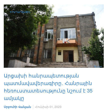
ԻՐԱԴԱՐՁԱՅԻՆ
Արցախի հանրապետության
պատմավավերագիրը․ Հանրային
հեռուստատեսությունը նշում է 35
ամյակը
Սրբուհի Վանյան
Հունիսի 01, 2023