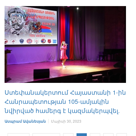
ԻՐԱԴԱՐՁԱՅԻՆ
Ստեփանակերտում Հայաստանի 1-ին
Հանրապետության 105-ամյակին
նվիրված համերգ է կազմակերպվել.
Ասպրամ Ավանեսյան
Մայիսի 30, 2023