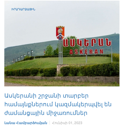
ԻՐԱԴԱՐՁԱՅԻՆ
Ասկերանի շրջանի տարբեր
համայնքներում կազմակերպվել են
ժամանցային միջառումներ
Լանա Համբարձումյան
Հունիսի 01, 2023