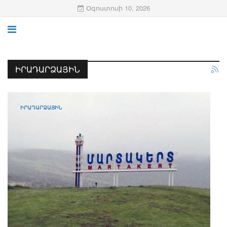
Օգոստոսի 10, 2026
ԻՐԱԴԱՐՁԱՅԻՆ
ԻՐԱԴԱՐՁԱՅԻՆ