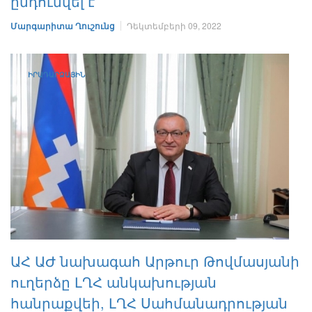
ընդունվել է
Մարգարիտա Ղուշունց
Դեկտեմբերի 09, 2022
ԻՐԱԴԱՐՁԱՅԻՆ
ԱՀ ԱԺ նախագահ Արթուր Թովմասյանի
ուղերձը ԼՂՀ անկախության
հանրաքվեի, ԼՂՀ Սահմանադրության