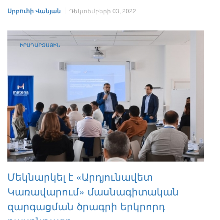
Սրբուհի Վանյան
Դեկտեմբերի 03, 2022
ԻՐԱԴԱՐՁԱՅԻՆ
Մեկնարկել է «Արդյունավետ
Կառավարում» մասնագիտական
զարգացման ծրագրի երկրորդ