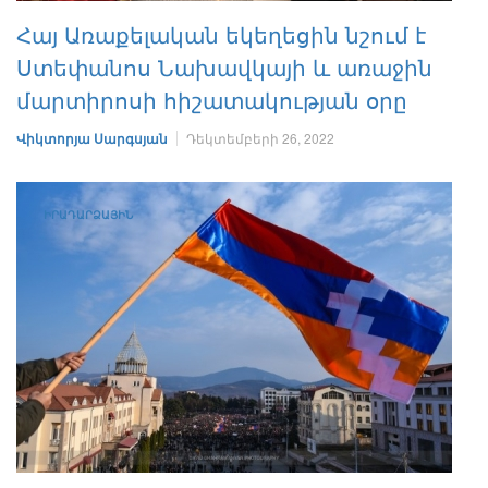
Հայ Առաքելական եկեղեցին նշում է
Ստեփանոս Նախավկայի և առաջին
մարտիրոսի հիշատակության օրը
Վիկտորյա Սարգսյան
Դեկտեմբերի 26, 2022
ԻՐԱԴԱՐՁԱՅԻՆ