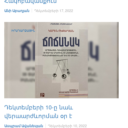
Հակոբավանքում
Անի Աբաղյան
Դեկտեմբերի 17, 2022
ԻՐԱԴԱՐՁԱՅԻՆ
Դեկտեմբերի 10-ը նաև
վերաարժևորման օր է
Ասպրամ Ավանեսյան
Դեկտեմբերի 10, 2022