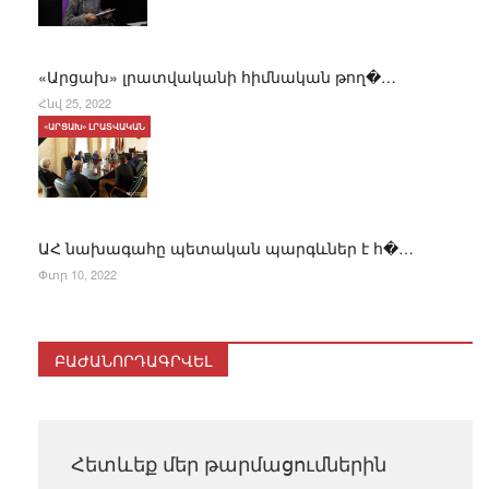
«Արցախ» լրատվականի հիմնական թող�…
Հնվ 25, 2022
«ԱՐՑԱԽ» ԼՐԱՏՎԱԿԱՆ
ԱՀ նախագահը պետական պարգևներ է հ�…
Փտր 10, 2022
ԲԱԺԱՆՈՐԴԱԳՐՎԵԼ
Հետևեք մեր թարմացումներին