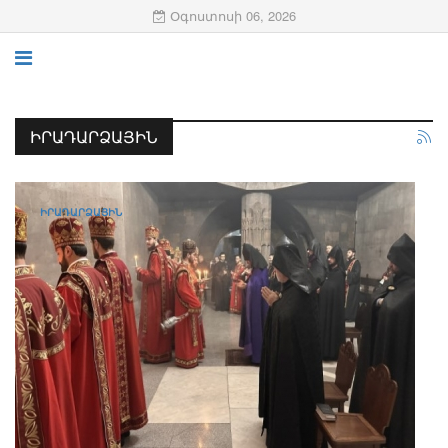
Օգոստոսի 06, 2026
ԻՐԱԴԱՐՁԱՅԻՆ
ԻՐԱԴԱՐՁԱՅԻՆ