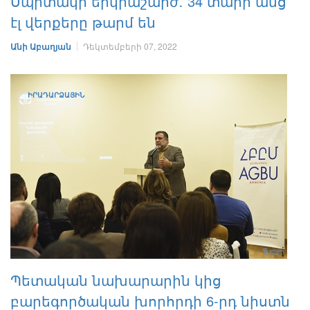
Սպիտակի երկրաշարժ․ 34 տարի անց
էլ վերքերը թարմ են
Անի Աբաղյան
Դեկտեմբերի 07, 2022
ԻՐԱԴԱՐՁԱՅԻՆ
Պետական նախարարին կից
բարեգործական խորհրդի 6-րդ նիստն