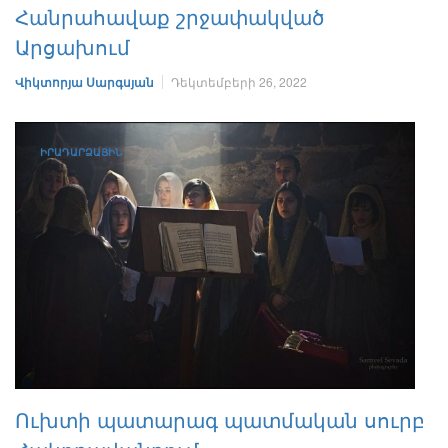
Հանրահավաք շրջափակված
Արցախում
Վիկտորյա Սարգսյան
Դեկտեմբերի 26, 2022
ԻՐԱԴԱՐՁԱՅԻՆ
Ուխտի պատարագ պատմական սուրբ