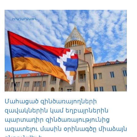
ԻՐԱԴԱՐՁԱՅԻՆ
Մահացած զինծառայողների
զավակներին կամ եղբայրներին
պարտադիր զինծառայությունից
ազատելու մասին օրինագծը միաձայն