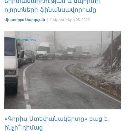
երիտասարդության և սպորտի
ոլորտների ֆինանսավորումը
Վիկտորյա Սարգսյան
Դեկտեմբերի 05, 2022
ԻՐԱԴԱՐՁԱՅԻՆ
«Գորիս-Ստեփանակերտը» բաց է․
ինչի՞ դիմաց