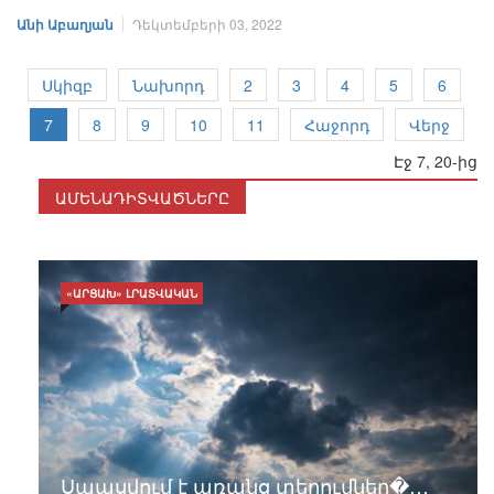
Անի Աբաղյան
Դեկտեմբերի 03, 2022
Սկիզբ
Նախորդ
2
3
4
5
6
7
8
9
10
11
Հաջորդ
Վերջ
Էջ 7, 20-ից
ԱՄԵՆԱԴԻՏՎԱԾՆԵՐԸ
«ԱՐՑԱԽ» ԼՐԱՏՎԱԿԱՆ
Սպասվում է առանց տեղումներ�…