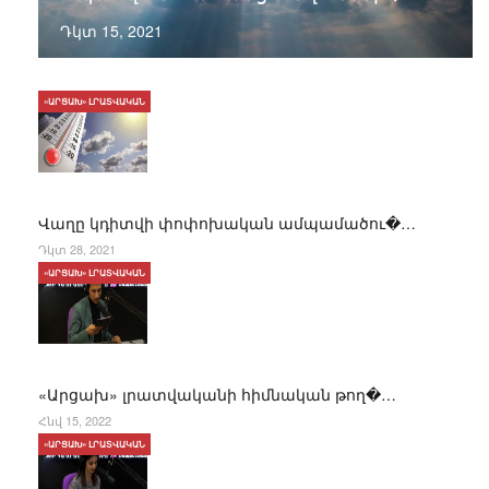
Դկտ 15, 2021
«ԱՐՑԱԽ» ԼՐԱՏՎԱԿԱՆ
Վաղը կդիտվի փոփոխական ամպամածու�…
Դկտ 28, 2021
«ԱՐՑԱԽ» ԼՐԱՏՎԱԿԱՆ
«Արցախ» լրատվականի հիմնական թող�…
Հնվ 15, 2022
«ԱՐՑԱԽ» ԼՐԱՏՎԱԿԱՆ